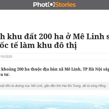
N
CHỦ ĐẦU TƯ
ĐẤU GIÁ - ĐẤU THẦU
KINH DOANH
h khu đất 200 ha ở Mê Linh 
ốc tế làm khu đô thị
7/10/2025
g khoảng 200 ha thuộc địa bàn xã Mê Linh, TP Hà Nội sắ
ầu tư.
 mặt tiền là đường trục Mê Linh, gần đền thờ Hai Bà Trưng, đê tả sông Hồng.