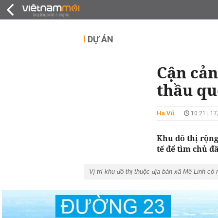
QUY HOẠCH
THỊ TRƯỜNG
DỰ Á
DỰ ÁN
Cận cản
thầu qu
Hạ Vũ
10:21 | 1
Khu đô thị rộn
tế để tìm chủ đ
Vị trí khu đô thị thuộc địa bàn xã Mê Linh có