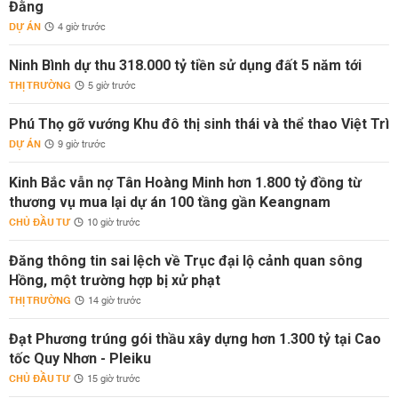
Đằng
DỰ ÁN
4 giờ trước
Ninh Bình dự thu 318.000 tỷ tiền sử dụng đất 5 năm tới
THỊ TRƯỜNG
5 giờ trước
Phú Thọ gỡ vướng Khu đô thị sinh thái và thể thao Việt Trì
DỰ ÁN
9 giờ trước
Kinh Bắc vẫn nợ Tân Hoàng Minh hơn 1.800 tỷ đồng từ
thương vụ mua lại dự án 100 tầng gần Keangnam
CHỦ ĐẦU TƯ
10 giờ trước
Đăng thông tin sai lệch về Trục đại lộ cảnh quan sông
Hồng, một trường hợp bị xử phạt
THỊ TRƯỜNG
14 giờ trước
Đạt Phương trúng gói thầu xây dựng hơn 1.300 tỷ tại Cao
tốc Quy Nhơn - Pleiku
CHỦ ĐẦU TƯ
15 giờ trước