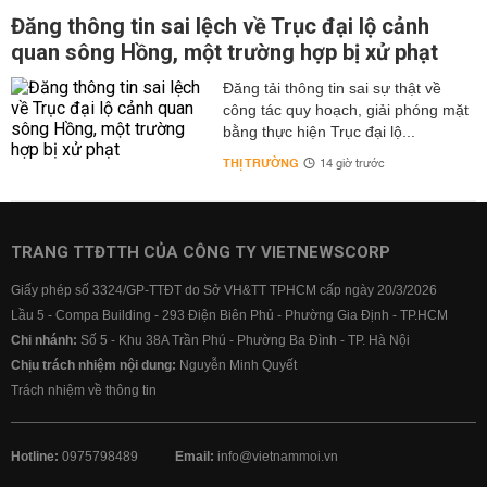
Đăng thông tin sai lệch về Trục đại lộ cảnh
quan sông Hồng, một trường hợp bị xử phạt
Đăng tải thông tin sai sự thật về
công tác quy hoạch, giải phóng mặt
bằng thực hiện Trục đại lộ...
THỊ TRƯỜNG
14 giờ trước
TRANG TTĐTTH CỦA CÔNG TY VIETNEWSCORP
Giấy phép số 3324/GP-TTĐT do Sở VH&TT TPHCM cấp ngày 20/3/2026
Lầu 5 - Compa Building - 293 Điện Biên Phủ - Phường Gia Định - TP.HCM
Chi nhánh:
Số 5 - Khu 38A Trần Phú - Phường Ba Đình - TP. Hà Nội
Chịu trách nhiệm nội dung:
Nguyễn Minh Quyết
Trách nhiệm về thông tin
Hotline:
0975798489
Email:
info@vietnammoi.vn