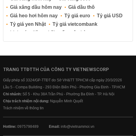
Giá xăng dầu hôm nay
Giá dầu thô
Giá heo hơi hôm nay
Tỷ giá euro
Tỷ giá USD
Tỷ giá yen Nhật
Tỷ giá vietcombank
Lịch cúp điện
Lãi suất ngân hàng
Lãi suất tiết kiệm
Lãi suất tiền gửi
Lãi suất ngân hàng Agribank
Lãi suất ngân hàng Sacombank
Lãi suất ngân hàng BIDV
TRANG TTĐTTH CỦA CÔNG TY VIETNEWSCORP
Lãi suất ngân hàng Vietinbank
Giấy phép số 3324/GP-TTĐT do Sở VH&TT TPHCM cấp ngày 20/3/2026
Lãi suất ngân hàng Vietcombank
Lầu 5 - Compa Building - 293 Điện Biên Phủ - Phường Gia Định - TP.HCM
Chi nhánh:
Số 5 - Khu 38A Trần Phú - Phường Ba Đình - TP. Hà Nội
Chịu trách nhiệm nội dung:
Nguyễn Minh Quyết
Trách nhiệm về thông tin
Hotline:
0975798489
Email:
info@vietnammoi.vn