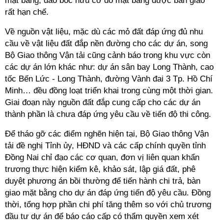
mặt bằng, đào bóc hữu cơ do mặt bằng được bàn giao
rất hạn chế.
Về nguồn vật liệu, mặc dù các mỏ đất đáp ứng đủ nhu
cầu về vật liệu đất đắp nền đường cho các dự án, song
Bộ Giao thông Vận tải cũng cảnh báo trong khu vực còn
các dự án lớn khác như: dự án sân bay Long Thành, cao
tốc Bến Lức - Long Thành, đường Vành đai 3 Tp. Hồ Chí
Minh… đều đồng loạt triển khai trong cùng một thời gian.
Giai đoạn này nguồn đất đắp cung cấp cho các dự án
thành phần là chưa đáp ứng yêu cầu về tiến độ thi công.
Để tháo gỡ các điểm nghẽn hiện tại, Bộ Giao thông Vận
tải đề nghị Tỉnh ủy, HĐND và các cấp chính quyền tỉnh
Đồng Nai chỉ đạo các cơ quan, đơn vị liên quan khẩn
trương thực hiện kiểm kê, khảo sát, lập giá đất, phê
duyệt phương án bồi thường để tiến hành chi trả, bàn
giao mặt bằng cho dự án đáp ứng tiến độ yêu cầu. Đồng
thời, tổng hợp phần chi phí tăng thêm so với chủ trương
đầu tư dự án để báo cáo cấp có thẩm quyền xem xét