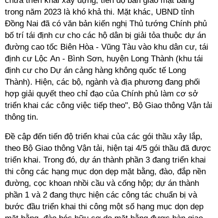
chưa triển khai xây dựng, tiến độ bàn giao mặt bằng
trong năm 2023 là khó khả thi. Mặt khác, UBND tỉnh
Đồng Nai đã có văn bản kiến nghị Thủ tướng Chính phủ
bố trí tái định cư cho các hộ dân bị giải tỏa thuộc dự án
đường cao tốc Biên Hòa - Vũng Tàu vào khu dân cư, tái
định cư Lộc An - Bình Sơn, huyện Long Thành (khu tái
định cư cho Dự án cảng hàng không quốc tế Long
Thành). Hiện, các bộ, ngành và địa phương đang phối
hợp giải quyết theo chỉ đạo của Chính phủ làm cơ sở
triển khai các công việc tiếp theo", Bộ Giao thông Vận tải
thông tin.
Đề cập đến tiến độ triển khai của các gói thầu xây lắp,
theo Bộ Giao thông Vận tải, hiện tại 4/5 gói thầu đã được
triển khai. Trong đó, dự án thành phần 3 đang triển khai
thi công các hạng mục dọn dẹp mặt bằng, đào, đắp nền
đường, cọc khoan nhồi cầu và cống hộp; dự án thành
phần 1 và 2 đang thực hiện các công tác chuẩn bị và
bước đầu triển khai thi công một số hạng mục dọn dẹp