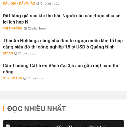
ĐẤU GIÁ - ĐẤU THẦU
01 phút trước
Đất tăng giá sau khi thu hồi: Người dân cần được chia sẻ
lợi ích hợp lý
THỊ TRƯỜNG
28 phút trước
Thái An Holdings cùng nhà đầu tư ngoại muốn làm tổ hợp
cảng biển đô thị công nghiệp 18 tỷ USD ở Quảng Ninh
DỰ ÁN
01 giờ trước
Cầu Thượng Cát trên Vành đai 3,5 sau gần một năm thi
công
QUY HOẠCH
01 giờ trước
ĐỌC NHIỀU NHẤT