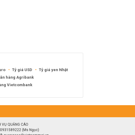
uro
Tỷ giá USD
Tỷ giá yen Nhật
gân hàng Agribank
hàng Vietcombank
H VỤ QUẢNG CÁO
0931589222 (Ms Ngọc)