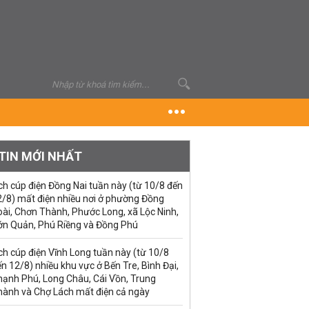
TIN MỚI NHẤT
ch cúp điện Đồng Nai tuần này (từ 10/8 đến
2/8) mất điện nhiều nơi ở phường Đồng
ài, Chơn Thành, Phước Long, xã Lộc Ninh,
ớn Quản, Phú Riềng và Đồng Phú
ch cúp điện Vĩnh Long tuần này (từ 10/8
n 12/8) nhiều khu vực ở Bến Tre, Bình Đại,
hạnh Phú, Long Châu, Cái Vồn, Trung
hành và Chợ Lách mất điện cả ngày