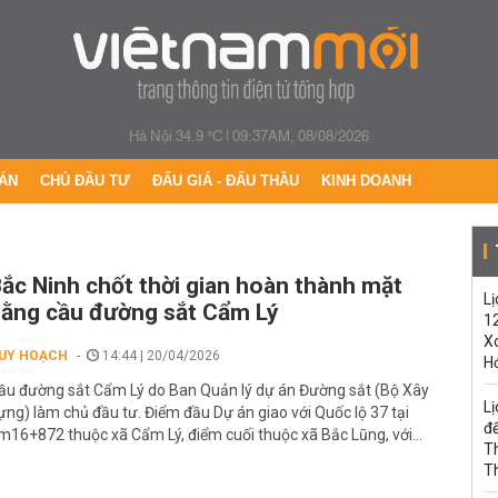
Hà Nội 34.9 °C
|
09:37AM, 08/08/2026
ÁN
CHỦ ĐẦU TƯ
ĐẤU GIÁ - ĐẤU THẦU
KINH DOANH
ắc Ninh chốt thời gian hoàn thành mặt
Lị
ằng cầu đường sắt Cẩm Lý
1
Xo
UY HOẠCH
14:44 | 20/04/2026
H
ầu đường sắt Cẩm Lý do Ban Quản lý dự án Đường sắt (Bộ Xây
Lị
ựng) làm chủ đầu tư. Điểm đầu Dự án giao với Quốc lộ 37 tại
đế
m16+872 thuộc xã Cẩm Lý, điểm cuối thuộc xã Bắc Lũng, với...
T
T