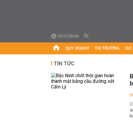
0975798489
QUY HOẠCH
THỊ TRƯỜNG
DỰ 
TIN TỨC
B
b
Q
C
d
K