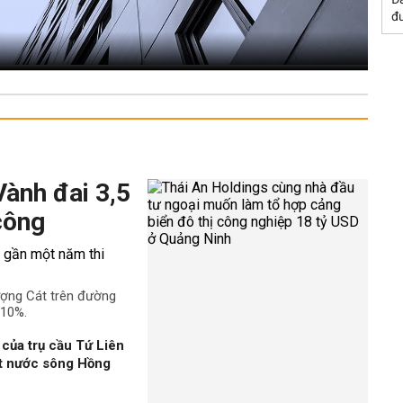
đư
Vành đai 3,5
công
ượng Cát trên đường
 10%.
của trụ cầu Tứ Liên
ặt nước sông Hồng