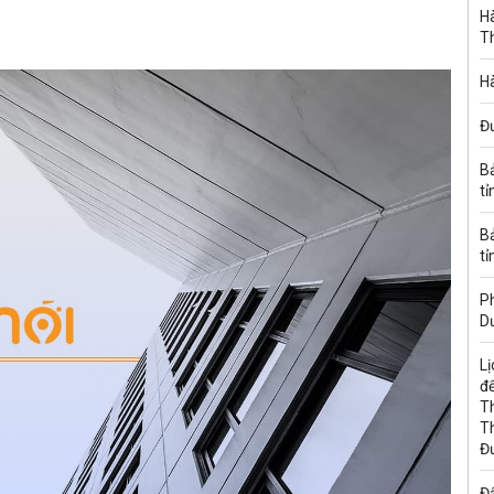
Hà
T
Hà
Đ
B
tỉ
B
tỉ
Ph
D
Lị
đế
T
T
Đ
Đấ