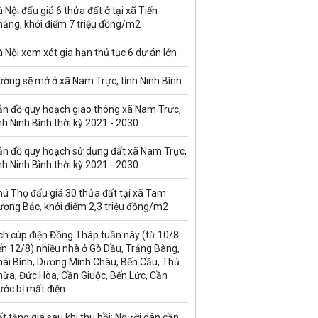
 Nội đấu giá 6 thửa đất ở tại xã Tiến
hắng, khởi điểm 7 triệu đồng/m2
 Nội xem xét gia hạn thủ tục 6 dự án lớn
ường sẽ mở ở xã Nam Trực, tỉnh Ninh Bình
ản đồ quy hoạch giao thông xã Nam Trực,
nh Ninh Bình thời kỳ 2021 - 2030
ản đồ quy hoạch sử dụng đất xã Nam Trực,
nh Ninh Bình thời kỳ 2021 - 2030
ú Thọ đấu giá 30 thửa đất tại xã Tam
ương Bắc, khởi điểm 2,3 triệu đồng/m2
ch cúp điện Đồng Tháp tuần này (từ 10/8
n 12/8) nhiều nhà ở Gò Dầu, Trảng Bàng,
hái Bình, Dương Minh Châu, Bến Cầu, Thủ
hừa, Đức Hòa, Cần Giuộc, Bến Lức, Cần
ước bị mất điện
t tăng giá sau khi thu hồi: Người dân cần