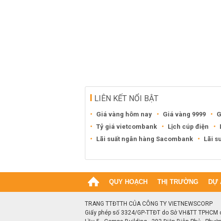
LIÊN KẾT NỔI BẬT
Giá vàng hôm nay
Giá vàng 9999
G
Tỷ giá vietcombank
Lịch cúp điện
Lãi suất ngân hàng Sacombank
Lãi s
QUY HOẠCH
THỊ TRƯỜNG
DỰ 
TRANG TTĐTTH CỦA CÔNG TY VIETNEWSCORP
Giấy phép số 3324/GP-TTĐT do Sở VH&TT TPHCM 