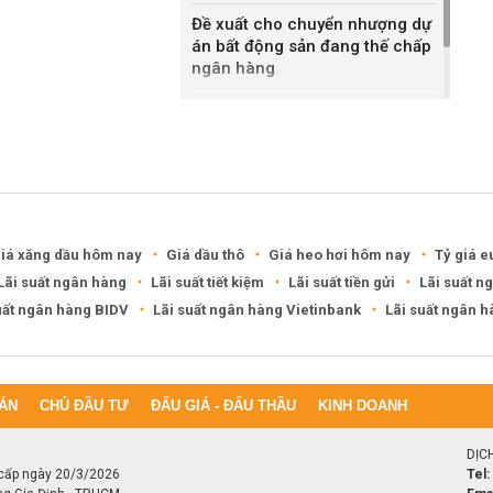
Đề xuất cho chuyển nhượng dự
án bất động sản đang thế chấp
ngân hàng
Khánh Hòa đề xuất làm khu đô
thị hỗn hợp hơn 49.000 tỷ đồng
iá xăng dầu hôm nay
Giá dầu thô
Giá heo hơi hôm nay
Tỷ giá e
Lãi suất ngân hàng
Lãi suất tiết kiệm
Lãi suất tiền gửi
Lãi suất n
uất ngân hàng BIDV
Lãi suất ngân hàng Vietinbank
Lãi suất ngân 
ÁN
CHỦ ĐẦU TƯ
ĐẤU GIÁ - ĐẤU THẦU
KINH DOANH
DỊC
cấp ngày 20/3/2026
Tel: