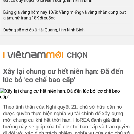
Đất có quy hoạch ở xã Nam Đồng, tỉnh Ninh Bình
Bảng giá vàng hôm nay 10/8: Vàng miếng và vàng nhẫn đồng loạt
giảm, nữ trang 18K đi xuống
Đường sẽ mở ở xã Hải Quang, tỉnh Ninh Bình
CHỌN
Xây lại chung cư hết niên hạn: Đã đến
lúc bỏ 'cơ chế bao cấp'
Theo tinh thần của Nghị quyết 21, chủ sở hữu căn hộ
được quyền thực hiện nghĩa vụ tài chính để xây dựng
mới chung cư khi hết thời hạn. HoREA đánh giá định
hướng này sẽ giúp xóa bỏ cơ chế bao cấp và trao quyền
đi đôi với xác định trách nhiệm, nghĩa vụ của các chủ sở