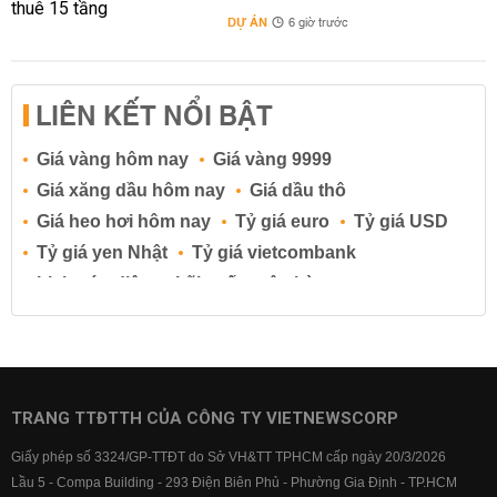
DỰ ÁN
6 giờ trước
LIÊN KẾT NỔI BẬT
Giá vàng hôm nay
Giá vàng 9999
Giá xăng dầu hôm nay
Giá dầu thô
Giá heo hơi hôm nay
Tỷ giá euro
Tỷ giá USD
Tỷ giá yen Nhật
Tỷ giá vietcombank
Lịch cúp điện
Lãi suất ngân hàng
Lãi suất tiết kiệm
Lãi suất tiền gửi
Lãi suất ngân hàng Agribank
Lãi suất ngân hàng Sacombank
Lãi suất ngân hàng BIDV
TRANG TTĐTTH CỦA CÔNG TY VIETNEWSCORP
Lãi suất ngân hàng Vietinbank
Giấy phép số 3324/GP-TTĐT do Sở VH&TT TPHCM cấp ngày 20/3/2026
Lãi suất ngân hàng Vietcombank
Lầu 5 - Compa Building - 293 Điện Biên Phủ - Phường Gia Định - TP.HCM