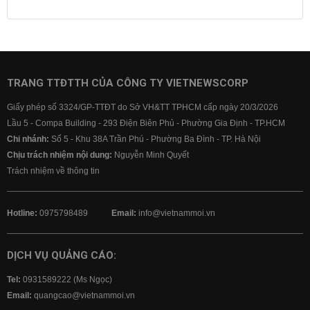
Lãi suất tiết kiệm
Lãi suất tiền gửi
Lãi suất ngân hàng Agribank
Lãi suất ngân hàng Sacombank
Lãi suất ngân hàng BIDV
TRANG TTĐTTH CỦA CÔNG TY VIETNEWSCORP
Lãi suất ngân hàng Vietinbank
Giấy phép số 3324/GP-TTĐT do Sở VH&TT TPHCM cấp ngày 20/3/2026
Lãi suất ngân hàng Vietcombank
Lầu 5 - Compa Building - 293 Điện Biên Phủ - Phường Gia Định - TP.HCM
Chi nhánh:
Số 5 - Khu 38A Trần Phú - Phường Ba Đình - TP. Hà Nội
Chịu trách nhiệm nội dung:
Nguyễn Minh Quyết
Trách nhiệm về thông tin
Hotline:
0975798489
Email:
info@vietnammoi.vn
DỊCH VỤ QUẢNG CÁO:
Tel:
0931589222 (Ms Ngọc)
Email:
quangcao@vietnammoi.vn