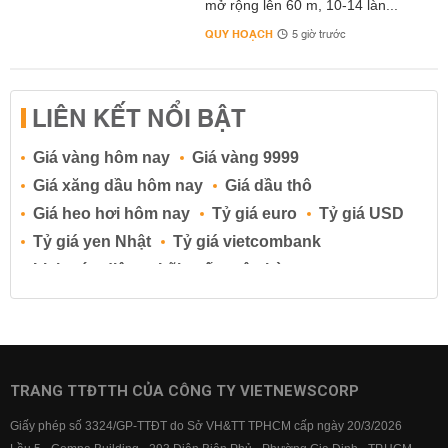
mở rộng lên 60 m, 10-14 làn...
QUY HOẠCH
5 giờ trước
LIÊN KẾT NỔI BẬT
Giá vàng hôm nay
Giá vàng 9999
Giá xăng dầu hôm nay
Giá dầu thô
Giá heo hơi hôm nay
Tỷ giá euro
Tỷ giá USD
Tỷ giá yen Nhật
Tỷ giá vietcombank
Lịch cúp điện
Lãi suất ngân hàng
Lãi suất tiết kiệm
Lãi suất tiền gửi
Lãi suất ngân hàng Agribank
Lãi suất ngân hàng Sacombank
Lãi suất ngân hàng BIDV
TRANG TTĐTTH CỦA CÔNG TY VIETNEWSCORP
Lãi suất ngân hàng Vietinbank
Giấy phép số 3324/GP-TTĐT do Sở VH&TT TPHCM cấp ngày 20/3/2026
Lãi suất ngân hàng Vietcombank