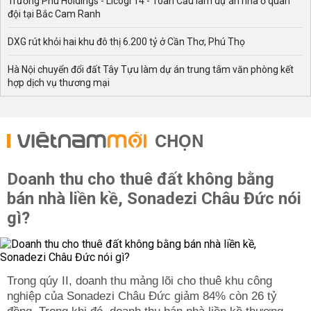
Trường Phú Holdings - Licogi 14 - Toàn Cầu làm dự án nhà ở quân
đội tại Bắc Cam Ranh
DXG rút khỏi hai khu đô thị 6.200 tỷ ở Cần Thơ, Phú Thọ
Hà Nội chuyển đổi đất Tây Tựu làm dự án trung tâm văn phòng kết
hợp dịch vụ thương mại
CHỌN
Doanh thu cho thuê đất không bằng
bán nhà liền kề, Sonadezi Châu Đức nói
gì?
Trong qúy II, doanh thu mảng lõi cho thuê khu công
nghiệp của Sonadezi Châu Đức giảm 84% còn 26 tỷ