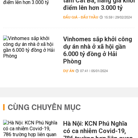
tâm Cát Bà, nâng giá khởi
điểm lên hơn 3.000 tỷ
ĐẤU GIÁ - ĐẤU THẦU
15:59 | 29/02/2024
Vinhomes sắp khởi công
dự án nhà ở xã hội gần
6.000 tỷ đồng ở Hải
Phòng
DỰ ÁN
07:41 | 05/01/2024
CÙNG CHUYÊN MỤC
Hà Nội: KCN Phú Nghĩa
có ca nhiễm Covid-19,