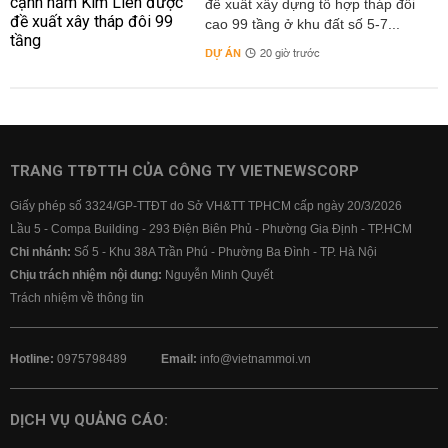
đề xuất xây dựng tổ hợp tháp đôi
cao 99 tầng ở khu đất số 5-7...
DỰ ÁN
20 giờ trước
TRANG TTĐTTH CỦA CÔNG TY VIETNEWSCORP
Giấy phép số 3324/GP-TTĐT do Sở VH&TT TPHCM cấp ngày 20/3/2026
Lầu 5 - Compa Building - 293 Điện Biên Phủ - Phường Gia Định - TP.HCM
Chi nhánh:
Số 5 - Khu 38A Trần Phú - Phường Ba Đình - TP. Hà Nội
Chịu trách nhiệm nội dung:
Nguyễn Minh Quyết
Trách nhiệm về thông tin
Hotline:
0975798489
Email:
info@vietnammoi.vn
DỊCH VỤ QUẢNG CÁO: