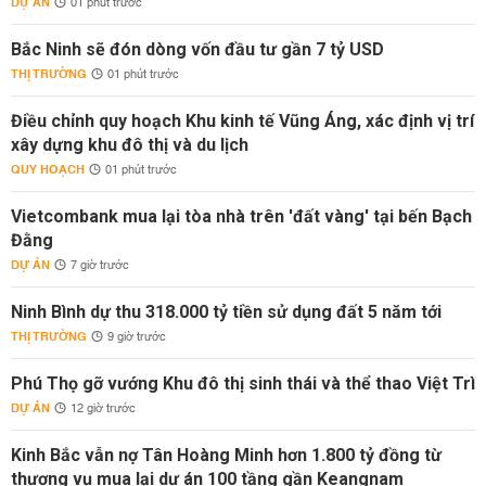
DỰ ÁN
01 phút trước
Bắc Ninh sẽ đón dòng vốn đầu tư gần 7 tỷ USD
THỊ TRƯỜNG
01 phút trước
Điều chỉnh quy hoạch Khu kinh tế Vũng Áng, xác định vị trí
xây dựng khu đô thị và du lịch
QUY HOẠCH
01 phút trước
Vietcombank mua lại tòa nhà trên 'đất vàng' tại bến Bạch
Đằng
DỰ ÁN
7 giờ trước
Ninh Bình dự thu 318.000 tỷ tiền sử dụng đất 5 năm tới
THỊ TRƯỜNG
9 giờ trước
Phú Thọ gỡ vướng Khu đô thị sinh thái và thể thao Việt Trì
DỰ ÁN
12 giờ trước
Kinh Bắc vẫn nợ Tân Hoàng Minh hơn 1.800 tỷ đồng từ
thương vụ mua lại dự án 100 tầng gần Keangnam