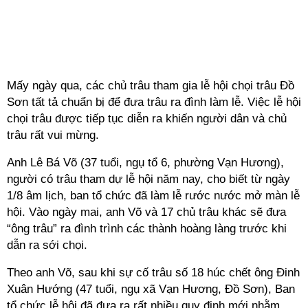
Mấy ngày qua, các chủ trâu tham gia lễ hội chọi trâu Đồ
Sơn tất tả chuẩn bị để đưa trâu ra đình làm lễ. Việc lễ hội
chọi trâu được tiếp tục diễn ra khiến người dân và chủ
trâu rất vui mừng.
Anh Lê Bá Võ (37 tuổi, ngụ tổ 6, phường Vạn Hương),
người có trâu tham dự lễ hội năm nay, cho biết từ ngày
1/8 âm lịch, ban tổ chức đã làm lễ rước nước mở màn lễ
hội. Vào ngày mai, anh Võ và 17 chủ trâu khác sẽ đưa
“ông trâu” ra đình trình các thành hoàng làng trước khi
dẫn ra sới chọi.
Theo anh Võ, sau khi sự cố trâu số 18 húc chết ông Đinh
Xuân Hướng (47 tuổi, ngụ xã Vạn Hương, Đồ Sơn), Ban
tổ chức lễ hội đã đưa ra rất nhiều quy định mới nhằm