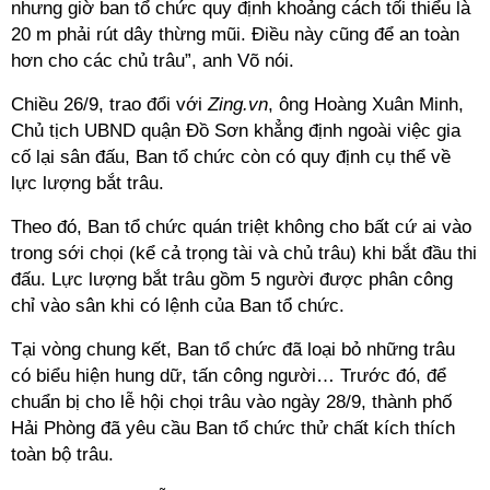
nhưng giờ ban tổ chức quy định khoảng cách tối thiểu là
20 m phải rút dây thừng mũi. Điều này cũng để an toàn
hơn cho các chủ trâu”, anh Võ nói.
Chiều 26/9, trao đổi với
Zing.vn
, ông Hoàng Xuân Minh,
Chủ tịch UBND quận Đồ Sơn khẳng định ngoài việc gia
cố lại sân đấu, Ban tổ chức còn có quy định cụ thể về
lực lượng bắt trâu.
Theo đó, Ban tổ chức quán triệt không cho bất cứ ai vào
trong sới chọi (kể cả trọng tài và chủ trâu) khi bắt đầu thi
đấu. Lực lượng bắt trâu gồm 5 người được phân công
chỉ vào sân khi có lệnh của Ban tổ chức.
Tại vòng chung kết, Ban tổ chức đã loại bỏ những trâu
có biểu hiện hung dữ, tấn công người… Trước đó, để
chuẩn bị cho lễ hội chọi trâu vào ngày 28/9, thành phố
Hải Phòng đã yêu cầu Ban tổ chức thử chất kích thích
toàn bộ trâu.