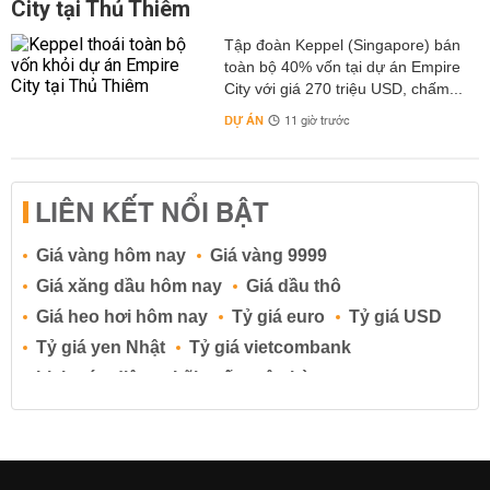
City tại Thủ Thiêm
Tập đoàn Keppel (Singapore) bán
toàn bộ 40% vốn tại dự án Empire
City với giá 270 triệu USD, chấm...
DỰ ÁN
11 giờ trước
LIÊN KẾT NỔI BẬT
Giá vàng hôm nay
Giá vàng 9999
Giá xăng dầu hôm nay
Giá dầu thô
Giá heo hơi hôm nay
Tỷ giá euro
Tỷ giá USD
Tỷ giá yen Nhật
Tỷ giá vietcombank
Lịch cúp điện
Lãi suất ngân hàng
Lãi suất tiết kiệm
Lãi suất tiền gửi
Lãi suất ngân hàng Agribank
Lãi suất ngân hàng Sacombank