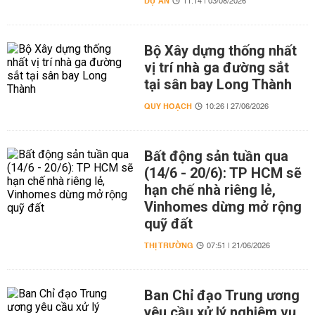
DỰ ÁN
11:14 | 03/08/2026
Bộ Xây dựng thống nhất
vị trí nhà ga đường sắt
tại sân bay Long Thành
QUY HOẠCH
10:26 | 27/06/2026
Bất động sản tuần qua
(14/6 - 20/6): TP HCM sẽ
hạn chế nhà riêng lẻ,
Vinhomes dừng mở rộng
quỹ đất
THỊ TRƯỜNG
07:51 | 21/06/2026
Ban Chỉ đạo Trung ương
yêu cầu xử lý nghiêm vụ