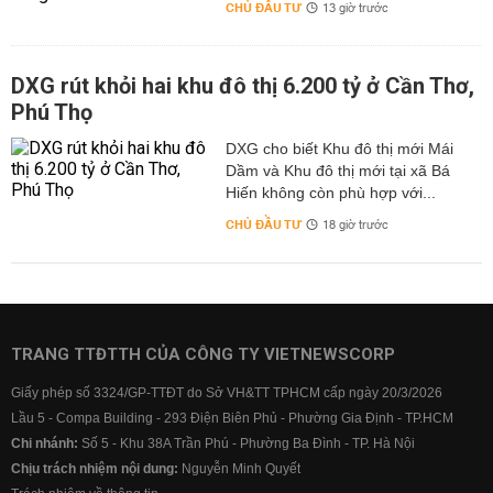
CHỦ ĐẦU TƯ
13 giờ trước
DXG rút khỏi hai khu đô thị 6.200 tỷ ở Cần Thơ,
Phú Thọ
DXG cho biết Khu đô thị mới Mái
Dầm và Khu đô thị mới tại xã Bá
Hiến không còn phù hợp với...
CHỦ ĐẦU TƯ
18 giờ trước
TRANG TTĐTTH CỦA CÔNG TY VIETNEWSCORP
Giấy phép số 3324/GP-TTĐT do Sở VH&TT TPHCM cấp ngày 20/3/2026
Lầu 5 - Compa Building - 293 Điện Biên Phủ - Phường Gia Định - TP.HCM
Chi nhánh:
Số 5 - Khu 38A Trần Phú - Phường Ba Đình - TP. Hà Nội
Chịu trách nhiệm nội dung:
Nguyễn Minh Quyết