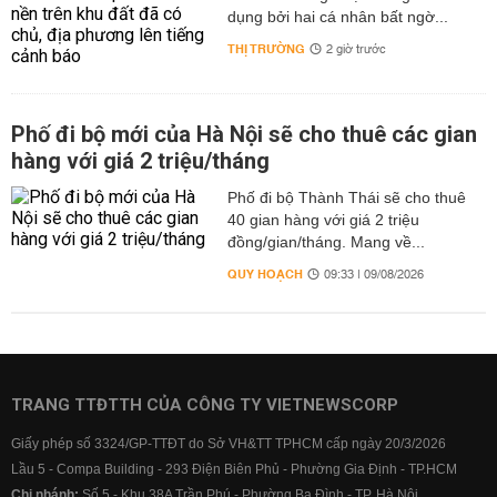
dụng bởi hai cá nhân bất ngờ...
THỊ TRƯỜNG
2 giờ trước
Phố đi bộ mới của Hà Nội sẽ cho thuê các gian
hàng với giá 2 triệu/tháng
Phố đi bộ Thành Thái sẽ cho thuê
40 gian hàng với giá 2 triệu
đồng/gian/tháng. Mang về...
QUY HOẠCH
09:33 | 09/08/2026
TRANG TTĐTTH CỦA CÔNG TY VIETNEWSCORP
Giấy phép số 3324/GP-TTĐT do Sở VH&TT TPHCM cấp ngày 20/3/2026
Lầu 5 - Compa Building - 293 Điện Biên Phủ - Phường Gia Định - TP.HCM
Chi nhánh:
Số 5 - Khu 38A Trần Phú - Phường Ba Đình - TP. Hà Nội