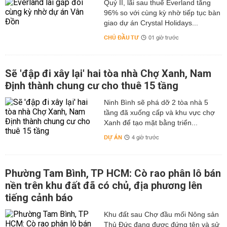
Quý II, lãi sau thuế Everland tăng
96% so với cùng kỳ nhờ tiếp tục bàn
giao dự án Crystal Holidays...
CHỦ ĐẦU TƯ
01 giờ trước
Sẽ 'đập đi xây lại' hai tòa nhà Chợ Xanh, Nam
Định thành chung cư cho thuê 15 tầng
Ninh Bình sẽ phá dỡ 2 tòa nhà 5
tầng đã xuống cấp và khu vực chợ
Xanh để tạo mặt bằng triển...
DỰ ÁN
4 giờ trước
Phường Tam Bình, TP HCM: Cò rao phân lô bán
nền trên khu đất đã có chủ, địa phương lên
tiếng cảnh báo
Khu đất sau Chợ đầu mối Nông sản
Thủ Đức đang được đứng tên và sử