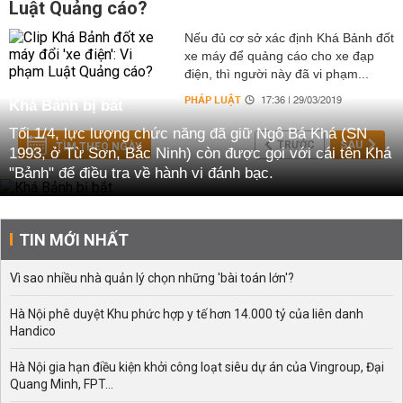
Luật Quảng cáo?
Nếu đủ cơ sở xác định Khá Bảnh đốt
xe máy để quảng cáo cho xe đạp
điện, thì người này đã vi phạm...
PHÁP LUẬT
17:36 | 29/03/2019
Khá Bảnh bị bắt
Tối 1/4, lực lượng chức năng đã giữ Ngô Bá Khá (SN
TRƯỚC
SAU
TÌM THEO NGÀY
1993, ở Từ Sơn, Bắc Ninh) còn được gọi với cái tên Khá
"Bảnh" để điều tra về hành vi đánh bạc.
TIN MỚI NHẤT
Vì sao nhiều nhà quản lý chọn những 'bài toán lớn'?
Hà Nội phê duyệt Khu phức hợp y tế hơn 14.000 tỷ của liên danh
Handico
Hà Nội gia hạn điều kiện khởi công loạt siêu dự án của Vingroup, Đại
Quang Minh, FPT...