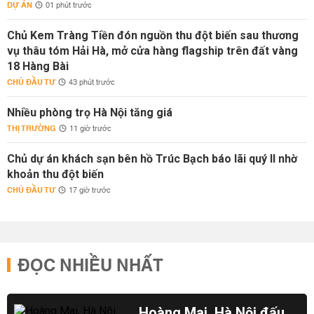
DỰ ÁN
01 phút trước
Chủ Kem Tràng Tiền đón nguồn thu đột biến sau thương
vụ thâu tóm Hải Hà, mở cửa hàng flagship trên đất vàng
18 Hàng Bài
CHỦ ĐẦU TƯ
43 phút trước
Nhiều phòng trọ Hà Nội tăng giá
THỊ TRƯỜNG
11 giờ trước
Chủ dự án khách sạn bên hồ Trúc Bạch báo lãi quý II nhờ
khoản thu đột biến
CHỦ ĐẦU TƯ
17 giờ trước
ĐỌC NHIỀU NHẤT
Hoàng Mai, Hà Nội đấu