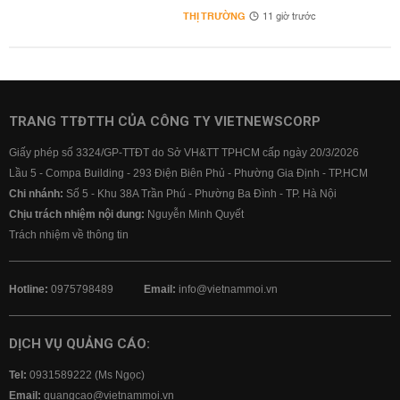
THỊ TRƯỜNG
11 giờ trước
TRANG TTĐTTH CỦA CÔNG TY VIETNEWSCORP
Giấy phép số 3324/GP-TTĐT do Sở VH&TT TPHCM cấp ngày 20/3/2026
Lầu 5 - Compa Building - 293 Điện Biên Phủ - Phường Gia Định - TP.HCM
Chi nhánh:
Số 5 - Khu 38A Trần Phú - Phường Ba Đình - TP. Hà Nội
Chịu trách nhiệm nội dung:
Nguyễn Minh Quyết
Trách nhiệm về thông tin
Hotline:
0975798489
Email:
info@vietnammoi.vn
DỊCH VỤ QUẢNG CÁO:
Tel:
0931589222 (Ms Ngọc)
Email:
quangcao@vietnammoi.vn