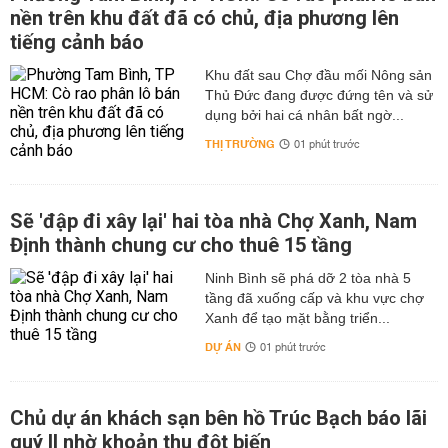
nền trên khu đất đã có chủ, địa phương lên
tiếng cảnh báo
Khu đất sau Chợ đầu mối Nông sản
Thủ Đức đang được đứng tên và sử
dụng bởi hai cá nhân bất ngờ...
THỊ TRƯỜNG
01 phút trước
Sẽ 'đập đi xây lại' hai tòa nhà Chợ Xanh, Nam
Định thành chung cư cho thuê 15 tầng
Ninh Bình sẽ phá dỡ 2 tòa nhà 5
tầng đã xuống cấp và khu vực chợ
Xanh để tạo mặt bằng triển...
DỰ ÁN
01 phút trước
Chủ dự án khách sạn bên hồ Trúc Bạch báo lãi
quý II nhờ khoản thu đột biến