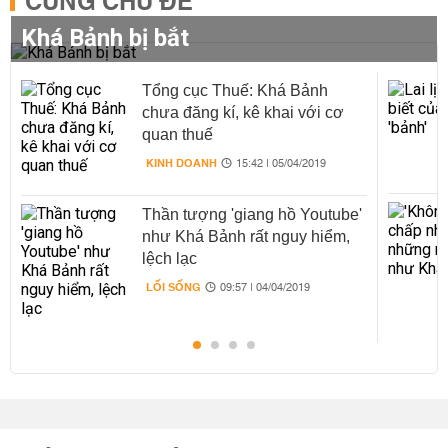
CÙNG CHỦ ĐỀ
Khá Bảnh bị bắt
Tổng cục Thuế: Khá Bảnh
chưa đăng kí, kê khai với cơ
quan thuế
KINH DOANH
15:42 | 05/04/2019
Thần tượng 'giang hồ Youtube'
như Khá Bảnh rất nguy hiểm,
lệch lạc
LỐI SỐNG
09:57 | 04/04/2019