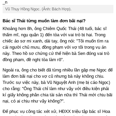
Vũ Thụy Hồng Ngọc. (Ảnh: Bách Hợp).
Bác sĩ Thái từng muốn làm đơn bãi nại?
Khoảng hơn 8h, ông Chiêm Quốc Thái (48 tuổi, bác sĩ
thẩm mĩ, ngụ quận 1) đến tòa với vai trò bị hại. Trong
chiếc áo sơ mi xanh, dài tay, ông nói: "Tôi muốn tìm ra
cái người chủ mưu, đồng phạm với vợ tôi trong vụ án
này. Theo hồ sơ chứng cứ thể hiện bà Sen đóng vai trò
đồng phạm, đề nghị tòa làm rõ".
Ngoài ra, ông cho biết đã từng nhiều lần gặp mẹ Ngọc để
làm đơn bãi nại cho vợ cũ nhưng bà này không chịu.
Trước sự việc này, bà Vũ Nguyệt Anh (mẹ bị cáo Ngọc)
cho rằng: "Ông Thái chỉ làm như vậy với điều kiện phải
kí giấy không phân chia tài sản nữa thì Thái mới chịu bãi
nại, có ai chịu như vậy không?".
Để phục vụ công tác xét xử, HĐXX triệu tập bác sĩ Hoa