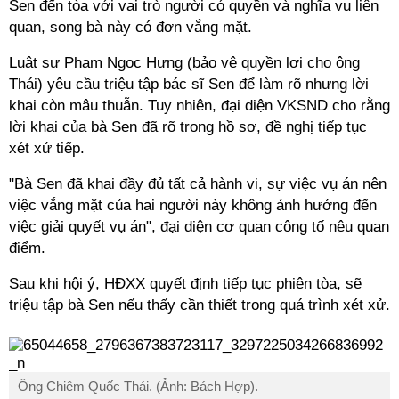
Sen đến tòa với vai trò người có quyền và nghĩa vụ liên
quan, song bà này có đơn vắng mặt.
Luật sư Phạm Ngọc Hưng (bảo vệ quyền lợi cho ông
Thái) yêu cầu triệu tập bác sĩ Sen để làm rõ nhưng lời
khai còn mâu thuẫn. Tuy nhiên, đại diện VKSND cho rằng
lời khai của bà Sen đã rõ trong hồ sơ, đề nghị tiếp tục
xét xử tiếp.
"Bà Sen đã khai đầy đủ tất cả hành vi, sự việc vụ án nên
việc vắng mặt của hai người này không ảnh hưởng đến
việc giải quyết vụ án", đại diện cơ quan công tố nêu quan
điểm.
Sau khi hội ý, HĐXX quyết định tiếp tục phiên tòa, sẽ
triệu tập bà Sen nếu thấy cần thiết trong quá trình xét xử.
Ông Chiêm Quốc Thái. (Ảnh: Bách Hợp).