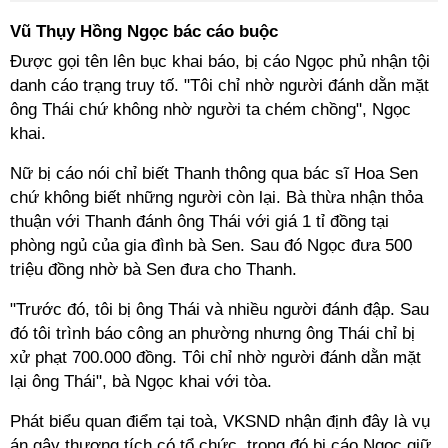
Vũ Thụy Hồng Ngọc bác cáo buộc
Được gọi tên lên bục khai báo, bị cáo Ngọc phủ nhận tội
danh cáo trạng truy tố. "Tôi chỉ nhờ người đánh dằn mặt
ông Thái chứ không nhờ người ta chém chồng", Ngọc
khai.
Nữ bị cáo nói chỉ biết Thanh thông qua bác sĩ Hoa Sen
chứ không biết những người còn lại. Bà thừa nhận thỏa
thuận với Thanh đánh ông Thái với giá 1 tỉ đồng tại
phòng ngủ của gia đình bà Sen. Sau đó Ngọc đưa 500
triệu đồng nhờ bà Sen đưa cho Thanh.
"Trước đó, tôi bị ông Thái và nhiều người đánh đập. Sau
đó tôi trình báo công an phường nhưng ông Thái chỉ bị
xử phạt 700.000 đồng. Tôi chỉ nhờ người đánh dằn mặt
lại ông Thái", bà Ngọc khai với tòa.
Phát biểu quan điểm tại toà, VKSND nhận định đây là vụ
án gây thương tích có tổ chức, trong đó bị cáo Ngọc giữ