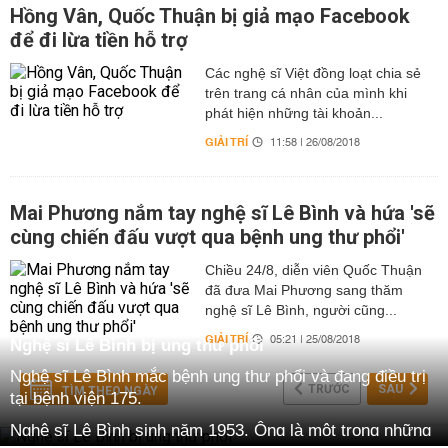
Hồng Vân, Quốc Thuận bị giả mạo Facebook
để đi lừa tiền hỗ trợ
Các nghệ sĩ Việt đồng loạt chia sẻ
trên trang cá nhân của mình khi
phát hiện những tài khoản...
GIẢI TRÍ
11:58 | 26/08/2018
Mai Phương nắm tay nghệ sĩ Lê Bình và hứa 'sẽ
cùng chiến đấu vượt qua bệnh ung thư phổi'
Chiều 24/8, diễn viên Quốc Thuận
đã đưa Mai Phương sang thăm
nghệ sĩ Lê Bình, người cũng...
GIẢI TRÍ
05:21 | 25/08/2018
Nghệ sĩ Lê Bình bị ung thư phổi
Nghệ sĩ Lê Bình mắc bệnh ung thư phổi và đang điều trị
TRƯỚC
SAU
TÌM THEO NGÀY
tại bệnh viện 175.
Nghệ sĩ Lê Bình sinh năm 1953. Ông là một trong những