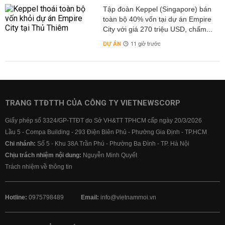
Tập đoàn Keppel (Singapore) bán
toàn bộ 40% vốn tại dự án Empire
City với giá 270 triệu USD, chấm...
DỰ ÁN
11 giờ trước
TRANG TTĐTTH CỦA CÔNG TY VIETNEWSCORP
Giấy phép số 3324/GP-TTĐT do Sở VH&TT TPHCM cấp ngày 20/3/2026
Lầu 5 - Compa Building - 293 Điện Biên Phủ - Phường Gia Định - TP.HCM
Chi nhánh:
Số 5 - Khu 38A Trần Phú - Phường Ba Đình - TP. Hà Nội
Chịu trách nhiệm nội dung:
Nguyễn Minh Quyết
Trách nhiệm về thông tin
Hotline:
0975798489
Email:
info@vietnammoi.vn