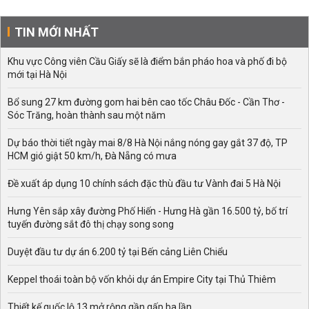
nghệ sĩ kỳ cựu của sân khấu và màn ảnh miền Nam.
Ông chưa từng đóng vai chính nhưng những vai phụ của
TIN MỚI NHẤT
Lê Bình luôn được đánh giá cao.
Khu vực Công viên Cầu Giấy sẽ là điểm bắn pháo hoa và phố đi bộ
mới tại Hà Nội
Bổ sung 27 km đường gom hai bên cao tốc Châu Đốc - Cần Thơ -
Sóc Trăng, hoàn thành sau một năm
Dự báo thời tiết ngày mai 8/8 Hà Nội nắng nóng gay gắt 37 độ, TP
HCM gió giật 50 km/h, Đà Nẵng có mưa
Đề xuất áp dụng 10 chính sách đặc thù đầu tư Vành đai 5 Hà Nội
Hưng Yên sắp xây đường Phố Hiến - Hưng Hà gần 16.500 tỷ, bố trí
tuyến đường sắt đô thị chạy song song
Duyệt đầu tư dự án 6.200 tỷ tại Bến cảng Liên Chiểu
Keppel thoái toàn bộ vốn khỏi dự án Empire City tại Thủ Thiêm
Thiết kế quốc lộ 13 mở rộng gần gấp ba lần