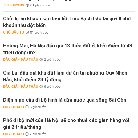
THỊ TRƯỜNG
01 phút trước
Chủ dự án khách sạn bên hồ Trúc Bạch báo lãi quý II nhờ
khoản thu đột biến
CHỦ ĐẦU TƯ
01 giờ trước
Hoàng Mai, Hà Nội đấu giá 13 thửa đất ở, khởi điểm từ 43
triệu đồng/m2
ĐẤU GIÁ - ĐẤU THẦU
2 giờ trước
Gia Lai đấu giá khu đất làm dự án tại phường Quy Nhơn
Bắc, khởi điểm 23 tỷ đồng
ĐẤU GIÁ - ĐẤU THẦU
6 giờ trước
Diện mạo cầu đi bộ hình lá dừa nước qua sông Sài Gòn
QUY HOẠCH
6 giờ trước
Phố đi bộ mới của Hà Nội sẽ cho thuê các gian hàng với
giá 2 triệu/tháng
QUY HOẠCH
7 giờ trước