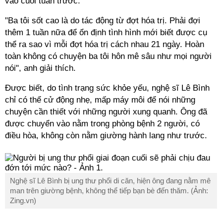
vào cuối tuần trước.
"Ba tôi sốt cao là do tác động từ đợt hóa trị. Phải đợi
thêm 1 tuần nữa để ổn định tình hình mới biết được cụ
thể ra sao vì mỗi đợt hóa trị cách nhau 21 ngày. Hoàn
toàn không có chuyện ba tôi hôn mê sâu như mọi người
nói", anh giải thích.
Được biết, do tình trạng sức khỏe yếu, nghệ sĩ Lê Bình
chỉ có thể cử động nhẹ, mấp máy môi để nói những
chuyện cần thiết với những người xung quanh. Ông đã
được chuyển vào nằm trong phòng bệnh 2 người, có
điều hòa, không còn nằm giường hành lang như trước.
Nghệ sĩ Lê Bình bị ung thư phổi di căn, hiện ông đang nằm mê
man trên giường bệnh, không thể tiếp bạn bè đến thăm. (Ảnh:
Zing.vn)