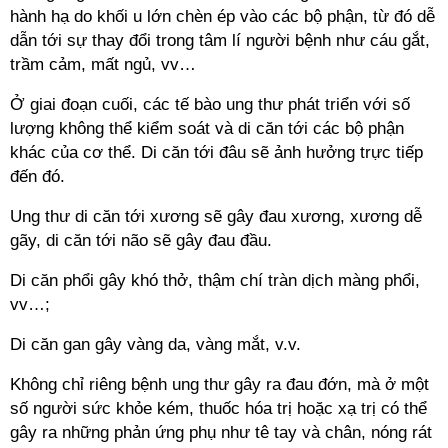
hành hạ do khối u lớn chèn ép vào các bộ phận, từ đó dễ
dẫn tới sự thay đổi trong tâm lí người bệnh như cáu gắt,
trầm cảm, mất ngủ, vv…
Ở giai đoạn cuối, các tế bào ung thư phát triển với số
lượng không thể kiểm soát và di căn tới các bộ phận
khác của cơ thể. Di căn tới đâu sẽ ảnh hưởng trực tiếp
đến đó.
Ung thư di căn tới xương sẽ gây đau xương, xương dễ
gãy, di căn tới não sẽ gây đau đầu.
Di căn phổi gây khó thở, thậm chí tràn dịch màng phổi,
vv…;
Di căn gan gây vàng da, vàng mắt, v.v.
Không chỉ riêng bệnh ung thư gây ra đau đớn, mà ở một
số người sức khỏe kém, thuốc hóa trị hoặc xạ trị có thể
gây ra những phản ứng phụ như tê tay và chân, nóng rát