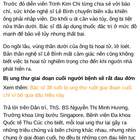
Trước đó diễn viên Trịnh Kim Chi từng chia sẻ với báo
chí, sức khỏe nghệ sĩ Lê Bình chuyển biến xấu khiến
ông phải nhập viện. Do khối u di căn vào tủy, ông bị liệt
nửa thân dưới. Bác sĩ đã áp dụng thuốc đặc trị ở mức độ
mạnh để bảo vệ tủy nhưng thất bại.
Do ngồi lâu, vùng thân dưới của ông bị hoại tử, lở loét.
Bản thân nghệ sĩ Lê Bình mất cảm giác nên cũng không
biết việc bị hoại tử nghiêm trọng cho đến khi người nhà
phát hiện ra.
Bị ung thư giai đoạn cuối người bệnh sẽ rất đau đớn
Xem thêm:
Bác sĩ 38 tuổi bị ung thư ruột giai đoạn cuối
chỉ vì bỏ qua dấu hiệu này
Trả lời trên Dân trí, ThS. BS Nguyễn Thị Minh Hương,
Trưởng khoa Ung bướu Singapore, Bệnh viện Đa khoa
Quốc tế Thu Cúc cho biết, mỗi loại ung thư lại gây ra
những triệu chứng và biến chứng khác nhau, nhưng nhìn
chung ở giai đoạn cuối, họ đều bị những cơn đau liên tục