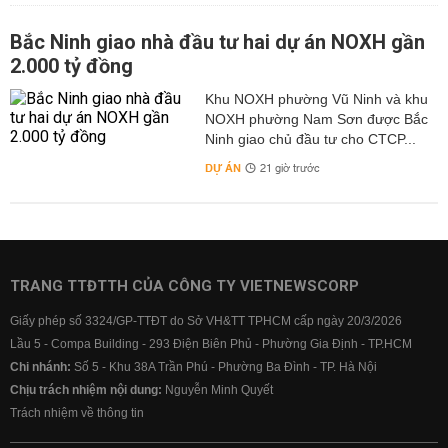
Bắc Ninh giao nhà đầu tư hai dự án NOXH gần
2.000 tỷ đồng
Khu NOXH phường Vũ Ninh và khu
NOXH phường Nam Sơn được Bắc
Ninh giao chủ đầu tư cho CTCP...
DỰ ÁN
21 giờ trước
TRANG TTĐTTH CỦA CÔNG TY VIETNEWSCORP
Giấy phép số 3324/GP-TTĐT do Sở VH&TT TPHCM cấp ngày 20/3/2026
Lầu 5 - Compa Building - 293 Điện Biên Phủ - Phường Gia Định - TP.HCM
Chi nhánh:
Số 5 - Khu 38A Trần Phú - Phường Ba Đình - TP. Hà Nội
Chịu trách nhiệm nội dung:
Nguyễn Minh Quyết
Trách nhiệm về thông tin