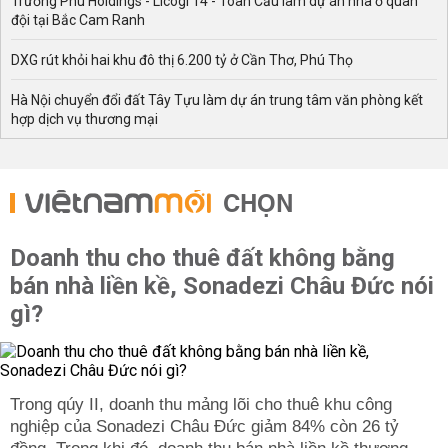
Trường Phú Holdings - Licogi 14 - Toàn Cầu làm dự án nhà ở quân
đội tại Bắc Cam Ranh
DXG rút khỏi hai khu đô thị 6.200 tỷ ở Cần Thơ, Phú Thọ
Hà Nội chuyển đổi đất Tây Tựu làm dự án trung tâm văn phòng kết
hợp dịch vụ thương mại
CHỌN
Doanh thu cho thuê đất không bằng
bán nhà liền kề, Sonadezi Châu Đức nói
gì?
Trong qúy II, doanh thu mảng lõi cho thuê khu công
nghiệp của Sonadezi Châu Đức giảm 84% còn 26 tỷ