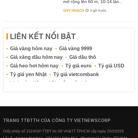
mở rộng lên 60 m, 10-14 làn...
QUY HOẠCH
3 giờ trước
LIÊN KẾT NỔI BẬT
Giá vàng hôm nay
Giá vàng 9999
Giá xăng dầu hôm nay
Giá dầu thô
Giá heo hơi hôm nay
Tỷ giá euro
Tỷ giá USD
Tỷ giá yen Nhật
Tỷ giá vietcombank
Lịch cúp điện
Lãi suất ngân hàng
Lãi suất tiết kiệm
Lãi suất tiền gửi
Lãi suất ngân hàng Agribank
Lãi suất ngân hàng Sacombank
Lãi suất ngân hàng BIDV
TRANG TTĐTTH CỦA CÔNG TY VIETNEWSCORP
Lãi suất ngân hàng Vietinbank
Giấy phép số 3324/GP-TTĐT do Sở VH&TT TPHCM cấp ngày 20/3/2026
Lãi suất ngân hàng Vietcombank