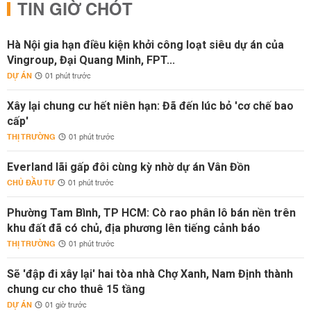
TIN GIỜ CHÓT
Hà Nội gia hạn điều kiện khởi công loạt siêu dự án của
Vingroup, Đại Quang Minh, FPT...
DỰ ÁN
01 phút trước
Xây lại chung cư hết niên hạn: Đã đến lúc bỏ 'cơ chế bao
cấp'
THỊ TRƯỜNG
01 phút trước
Everland lãi gấp đôi cùng kỳ nhờ dự án Vân Đồn
CHỦ ĐẦU TƯ
01 phút trước
Phường Tam Bình, TP HCM: Cò rao phân lô bán nền trên
khu đất đã có chủ, địa phương lên tiếng cảnh báo
THỊ TRƯỜNG
01 phút trước
Sẽ 'đập đi xây lại' hai tòa nhà Chợ Xanh, Nam Định thành
chung cư cho thuê 15 tầng
DỰ ÁN
01 giờ trước