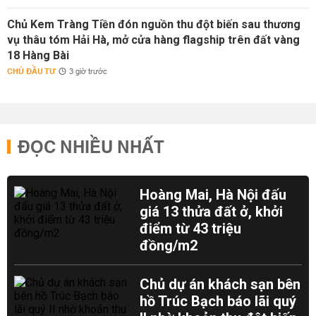
Chủ Kem Tràng Tiền đón nguồn thu đột biến sau thương
vụ thâu tóm Hải Hà, mở cửa hàng flagship trên đất vàng
18 Hàng Bài
CHỦ ĐẦU TƯ
3 giờ trước
ĐỌC NHIỀU NHẤT
Hoàng Mai, Hà Nội đấu
giá 13 thửa đất ở, khởi
điểm từ 43 triệu
đồng/m2
Chủ dự án khách sạn bên
hồ Trúc Bạch báo lãi quý