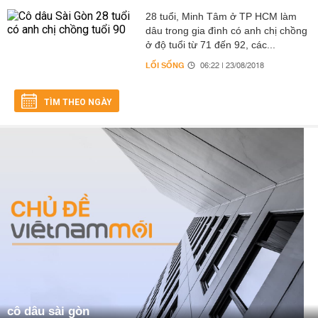
28 tuổi, Minh Tâm ở TP HCM làm
dâu trong gia đình có anh chị chồng
ở độ tuổi từ 71 đến 92, các...
LỐI SỐNG
06:22 | 23/08/2018
TÌM THEO NGÀY
cô dâu sài gòn