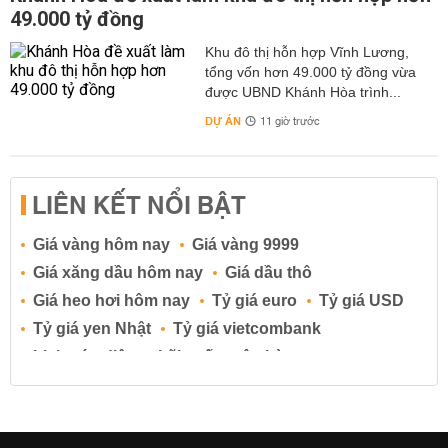
49.000 tỷ đồng
Khu đô thị hỗn hợp Vĩnh Lương,
tổng vốn hơn 49.000 tỷ đồng vừa
được UBND Khánh Hòa trình...
DỰ ÁN
11 giờ trước
LIÊN KẾT NỔI BẬT
Giá vàng hôm nay
Giá vàng 9999
Giá xăng dầu hôm nay
Giá dầu thô
Giá heo hơi hôm nay
Tỷ giá euro
Tỷ giá USD
Tỷ giá yen Nhật
Tỷ giá vietcombank
Lịch cúp điện
Lãi suất ngân hàng
Lãi suất tiết kiệm
Lãi suất tiền gửi
Lãi suất ngân hàng Agribank
Lãi suất ngân hàng Sacombank