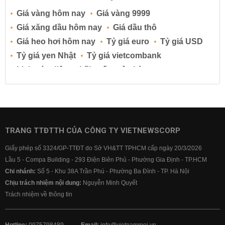
Giá vàng hôm nay
Giá vàng 9999
Giá xăng dầu hôm nay
Giá dầu thô
Giá heo hơi hôm nay
Tỷ giá euro
Tỷ giá USD
Tỷ giá yen Nhật
Tỷ giá vietcombank
Lịch cúp điện
Lãi suất ngân hàng
Lãi suất tiết kiệm
Lãi suất tiền gửi
Lãi suất ngân hàng Agribank
Lãi suất ngân hàng Sacombank
Lãi suất ngân hàng BIDV
TRANG TTĐTTH CỦA CÔNG TY VIETNEWSCORP
Lãi suất ngân hàng Vietinbank
Giấy phép số 3324/GP-TTĐT do Sở VH&TT TPHCM cấp ngày 20/3/2026
Lãi suất ngân hàng Vietcombank
Lầu 5 - Compa Building - 293 Điện Biên Phủ - Phường Gia Định - TP.HCM
Chi nhánh:
Số 5 - Khu 38A Trần Phú - Phường Ba Đình - TP. Hà Nội
Chịu trách nhiệm nội dung:
Nguyễn Minh Quyết
Trách nhiệm về thông tin