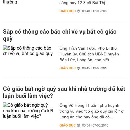
sáng nay 12.3 cô Bùi Thị...
GIÁO DỤC
09:40 | 12/03/2018
Sắp có thông cáo báo chí về vụ bắt cô giáo
quỳ
Ông Trần Văn Tươi, Phó Bí thư
Huyện ủy, Chủ tịch UBND huyện
Bến Lức, Long An, cho biết...
GIÁO DỤC
06:45 | 12/03/2018
Cô giáo bất ngờ quỳ sau khi nhà trường đã kết
luận buổi làm việc?
Ông Võ Hồng Thuận, phụ huynh
trong vụ việc "cô giáo quỳ xin lỗi" ở
Long An cho hay ông đã có...
GIÁO DỤC
03:34 | 07/03/2018