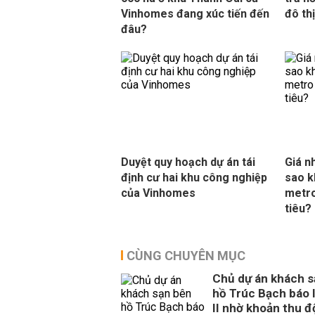
Vinhomes đang xúc tiến đến
đô th
đâu?
Duyệt quy hoạch dự án tái
Giá n
định cư hai khu công nghiệp
sao k
của Vinhomes
metro
tiêu?
CÙNG CHUYÊN MỤC
Chủ dự án khách s
hồ Trúc Bạch báo l
II nhờ khoản thu đ