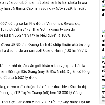
n vừa công bố hoàn tất phát hành lô trái phiếu trị giá
kỳ hạn 36 tháng, đáo hạn vào ngày 6/5/2029, lãi suất
007, có trụ sở tại Khu đô thị Vinhomes Riverside,
Tại thời điểm 31/3, Thái Sơn là công ty con do
 lợi ích 66,24% và tỷ lệ biểu quyết là 100%.
ã được UBND tỉnh Quảng Ninh đã chấp thuận chủ trương
 nhà đầu tư dự án sân golf Quang Hanh (100 ha, 887 tỷ
ầu tư một dự án sân golf khác ở khu vực phía bắc là
Nham Biền tại Bắc Giang (nay là Bắc Ninh). Dự án có tổng
ức đầu tư 6.602 tỷ đồng.
từng được chấp thuận nhà đầu tư thực hiện Khu đô thị
uang tại TP Tuyên Quang (cũ) hơn 18.000 tỷ đồng.
), Thái Sơn liên danh cùng CTCP Đầu tư Xây dựng Đại An