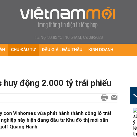
Hà Nội 33.83 °C
|
10:54AM, 09/08/2026
ÁN
CHỦ ĐẦU TƯ
ĐẤU GIÁ - ĐẤU THẦU
KINH DOANH
huy động 2.000 tỷ trái phiếu
y con Vinhomes vừa phát hành thành công lô trái
 nghiệp này hiện đang đầu tư Khu đô thị mới sân
 golf Quang Hanh.