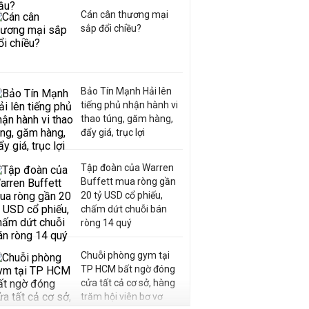
Cán cân thương mại
sắp đổi chiều?
Bảo Tín Mạnh Hải lên
tiếng phủ nhận hành vi
thao túng, găm hàng,
đẩy giá, trục lợi
Tập đoàn của Warren
Buffett mua ròng gần
20 tỷ USD cổ phiếu,
chấm dứt chuỗi bán
ròng 14 quý
Chuỗi phòng gym tại
TP HCM bất ngờ đóng
cửa tất cả cơ sở, hàng
trăm hội viên bơ vơ