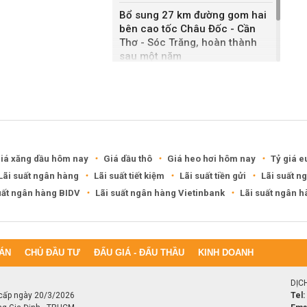
Bổ sung 27 km đường gom hai
bên cao tốc Châu Đốc - Cần
Thơ - Sóc Trăng, hoàn thành
sau một năm
Khánh Hòa đề xuất làm khu đô
thị hỗn hợp hơn 49.000 tỷ đồng
iá xăng dầu hôm nay
Giá dầu thô
Giá heo hơi hôm nay
Tỷ giá e
Lãi suất ngân hàng
Lãi suất tiết kiệm
Lãi suất tiền gửi
Lãi suất n
uất ngân hàng BIDV
Lãi suất ngân hàng Vietinbank
Lãi suất ngân 
ÁN
CHỦ ĐẦU TƯ
ĐẤU GIÁ - ĐẤU THẦU
KINH DOANH
DỊC
cấp ngày 20/3/2026
Tel: