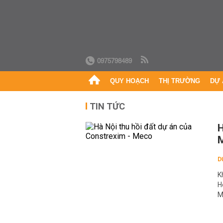
0975798489
QUY HOẠCH
THỊ TRƯỜNG
DỰ 
TIN TỨC
H
D
K
H
M