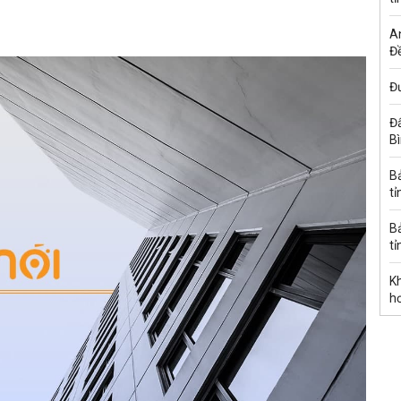
A
Đề
Đư
Đấ
B
B
tỉ
B
tỉ
K
h