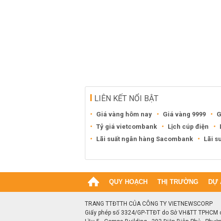
LIÊN KẾT NỔI BẬT
Giá vàng hôm nay
Giá vàng 9999
G
Tỷ giá vietcombank
Lịch cúp điện
Lãi suất ngân hàng Sacombank
Lãi s
QUY HOẠCH
THỊ TRƯỜNG
DỰ 
TRANG TTĐTTH CỦA CÔNG TY VIETNEWSCORP
Giấy phép số 3324/GP-TTĐT do Sở VH&TT TPHCM 