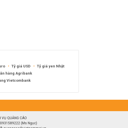
uro
Tỷ giá USD
Tỷ giá yen Nhật
gân hàng Agribank
hàng Vietcombank
H VỤ QUẢNG CÁO
0931589222 (Ms Ngọc)