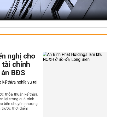
ến nghị cho
 tài chính
 án BĐS
ợc thỏa thuận kế thừa,
n lại trong quá trình
uộc bên chuyển nhượng
h trước thời điểm