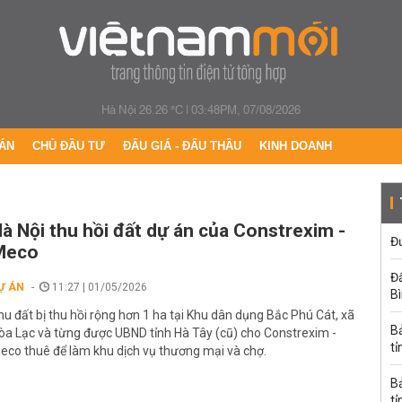
Hà Nội 26.26 °C
|
03:48PM, 07/08/2026
ÁN
CHỦ ĐẦU TƯ
ĐẤU GIÁ - ĐẤU THẦU
KINH DOANH
à Nội thu hồi đất dự án của Constrexim -
Đư
Meco
Đấ
Ự ÁN
11:27 | 01/05/2026
B
hu đất bị thu hồi rộng hơn 1 ha tại Khu dân dụng Bắc Phú Cát, xã
B
òa Lạc và từng được UBND tỉnh Hà Tây (cũ) cho Constrexim -
tỉ
eco thuê để làm khu dịch vụ thương mại và chợ.
B
tỉ