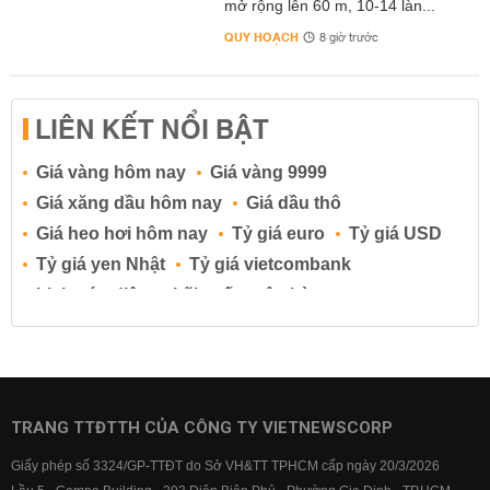
mở rộng lên 60 m, 10-14 làn...
QUY HOẠCH
8 giờ trước
LIÊN KẾT NỔI BẬT
Giá vàng hôm nay
Giá vàng 9999
Giá xăng dầu hôm nay
Giá dầu thô
Giá heo hơi hôm nay
Tỷ giá euro
Tỷ giá USD
Tỷ giá yen Nhật
Tỷ giá vietcombank
Lịch cúp điện
Lãi suất ngân hàng
Lãi suất tiết kiệm
Lãi suất tiền gửi
Lãi suất ngân hàng Agribank
Lãi suất ngân hàng Sacombank
Lãi suất ngân hàng BIDV
TRANG TTĐTTH CỦA CÔNG TY VIETNEWSCORP
Lãi suất ngân hàng Vietinbank
Giấy phép số 3324/GP-TTĐT do Sở VH&TT TPHCM cấp ngày 20/3/2026
Lãi suất ngân hàng Vietcombank