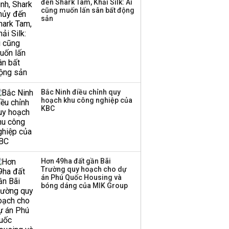
đến Shark Tam, Khải Silk: Ai
ba chữ số trong nửa
cũng muốn lấn sân bất động
đầu năm:
sản
Techcombank dẫn đầu,
Big4 tụt hạng
Bắc Ninh điều chỉnh quy
hoạch khu công nghiệp của
KBC
Hơn 49ha đất gần Bãi
Trường quy hoạch cho dự
án Phú Quốc Housing và
bóng dáng của MIK Group