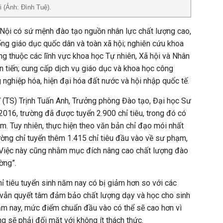
 (Ảnh: Đình Tuệ).
ội có sứ mệnh đào tạo nguồn nhân lực chất lượng cao,
ống giáo dục quốc dân và toàn xã hội; nghiên cứu khoa
g thuộc các lĩnh vực khoa học Tự nhiên, Xã hội và Nhân
ên tiến; cung cấp dịch vụ giáo dục và khoa học công
nghiệp hóa, hiện đại hóa đất nước và hội nhập quốc tế.
sĩ (TS) Trịnh Tuấn Anh, Trưởng phòng Đào tạo, Đại học Sư
016, trường đã được tuyển 2.900 chỉ tiêu, trong đó có
m. Tuy nhiên, thực hiện theo văn bản chỉ đạo mói nhất
ng chỉ tuyển thêm 1.415 chỉ tiêu đầu vào về sư phạm,
Việc này cũng nhằm mục đích nâng cao chất lượng đào
ờng”.
ỉ tiêu tuyển sinh năm nay có bị giảm hơn so với các
vẫn quyết tâm đảm bảo chất lượng dạy và học cho sinh
ăm nay, mức điểm chuẩn đầu vào có thể sẽ cao hơn vì
ng sẽ phải đối mặt với không ít thách thức.