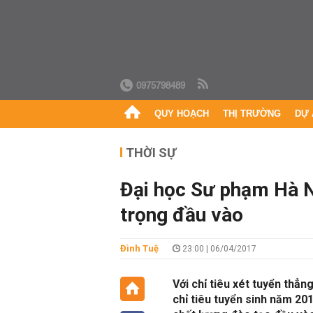
0975798489
QUY HOẠCH
THỊ TRƯỜNG
DỰ 
THỜI SỰ
Đại học Sư phạm Hà Nộ
trọng đầu vào
Đình Tuệ
23:00 | 06/04/2017
Với chỉ tiêu xét tuyển thẳ
chỉ tiêu tuyển sinh năm 2