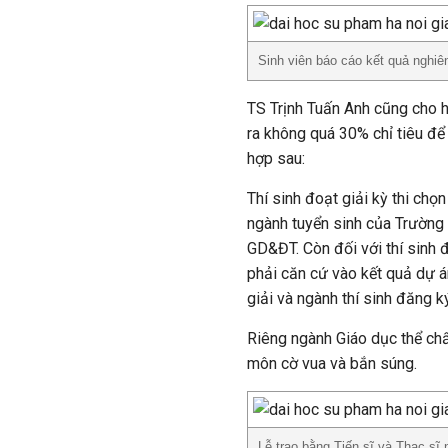
Sinh viên báo cáo kết quả nghi
TS Trịnh Tuấn Anh cũng cho 
ra không quá 30% chỉ tiêu để 
hợp sau:
Thí sinh đoạt giải kỳ thi ch
ngành tuyển sinh của Trường
GD&ĐT. Còn đối với thí sinh đ
phải căn cứ vào kết quả dự án
giải và ngành thí sinh đăng k
Riêng ngành Giáo dục thể chất
môn cờ vua và bắn súng.
Lễ trao bằng Tiến sĩ và Thạc sĩ