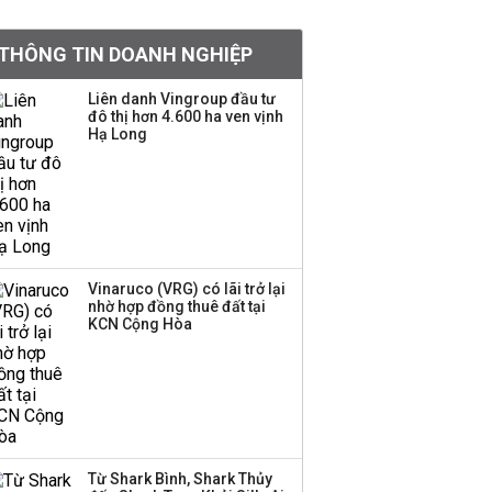
doanh nghiệp Mỹ
THÔNG TIN DOANH NGHIỆP
Hoá chất Đức Giang
công bố hai ứng viên
Liên danh Vingroup đầu tư
đô thị hơn 4.600 ha ven vịnh
HĐQT, cổ phiếu DGC
Hạ Long
tăng trần
'Đế chế’ kinh doanh
hàng xa xỉ của Lý Nhã
Kỳ: Từ phân phối, thiết
kế kim cương đến thời
trang, phụ kiện cao cấp
Vinaruco (VRG) có lãi trở lại
nhờ hợp đồng thuê đất tại
KCN Cộng Hòa
Hãng kim cương tài trợ
vương miện cho các
cuộc thi hoa hậu thông
báo ngừng hoạt động
Lãi thuần từ dịch vụ
Từ Shark Bình, Shark Thủy
nhiều ngân hàng tăng