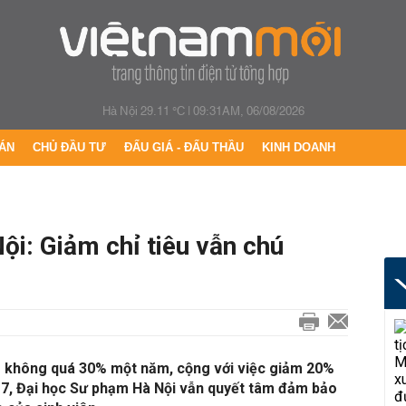
Hà Nội 29.11 °C
|
09:31AM, 06/08/2026
ÁN
CHỦ ĐẦU TƯ
ĐẤU GIÁ - ĐẤU THẦU
KINH DOANH
i: Giảm chỉ tiêu vẫn chú
ng không quá 30% một năm, cộng với việc giảm 20%
017, Đại học Sư phạm Hà Nội vẫn quyết tâm đảm bảo