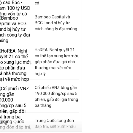
có
Bamboo Capital và
BCG Land bị hủy tư
cách công ty đại chúng
HoREA: Nghị quyết 21
có thể tạo xung lực mới,
góp phần đưa giá nhà
thương mại về mức
hợp lý
Cổ phiếu VNZ tăng gần
190.000 đồng/cp sau 5
phiên, gấp đôi giá trong
ba tháng
Trung Quốc tung đòn
đáp trả, siết xuất khẩu
drone và trừng phạt