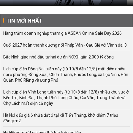
TIN MỚI NHẤT
Hàng trăm doanh nghiệp tham gia ASEAN Online Sale Day 2026
Cuối 2027 hoàn thành đường nối Pháp Vân - Cầu Giẽ với Vành đai 3
Bắc Ninh giao nhà đầu tư hai dự án NOXH gần 2.000 tỷ đồng
Lịch cúp điện Đồng Nai tuần này (từ 10/8 đến 12/8) mất điện nhiều
nơi ở phường Đồng Xoài, Chơn Thành, Phước Long, xã Lộc Ninh, Hớn
Quản, Phú Riềng và Đồng Phú
Lịch cúp điện Vĩnh Long tuần này (từ 10/8 đến 12/8) nhiều khu vực ở
Bến Tre, Bình Đại, Thạnh Phú, Long Châu, Cái Vồn, Trung Thành và
Chợ Lách mất điện cả ngày
Hà Nội đấu giá 6 thửa đất ở tại xã Tiến Thắng, khởi điểm 7 triệu
đồng/m2
Hà Nội xem xét gia hạn thủ tục 6 dự án lớn