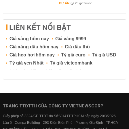
DỰ ÁN
23 giờ trước
LIÊN KẾT NỔI BẬT
Giá vàng hôm nay
Giá vàng 9999
Giá xăng dầu hôm nay
Giá dầu thô
Giá heo hơi hôm nay
Tỷ giá euro
Tỷ giá USD
Tỷ giá yen Nhật
Tỷ giá vietcombank
Lịch cúp điện
Lãi suất ngân hàng
Lãi suất tiết kiệm
Lãi suất tiền gửi
Lãi suất ngân hàng Agribank
Lãi suất ngân hàng Sacombank
Lãi suất ngân hàng BIDV
TRANG TTĐTTH CỦA CÔNG TY VIETNEWSCORP
Lãi suất ngân hàng Vietinbank
Giấy phép số 3324/GP-TTĐT do Sở VH&TT TPHCM cấp ngày 20/3/2026
Lãi suất ngân hàng Vietcombank
Lầu 5 - Compa Building - 293 Điện Biên Phủ - Phường Gia Định - TP.HCM