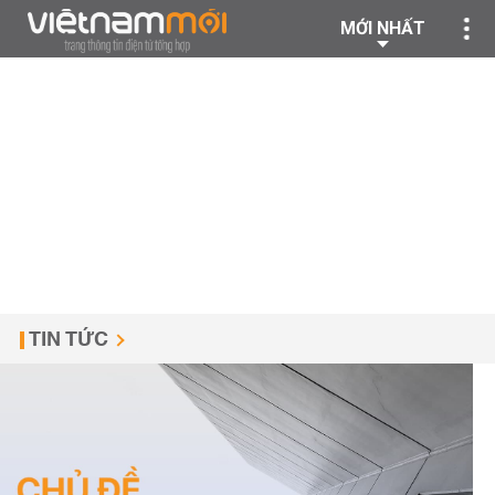
MỚI NHẤT
TIN TỨC