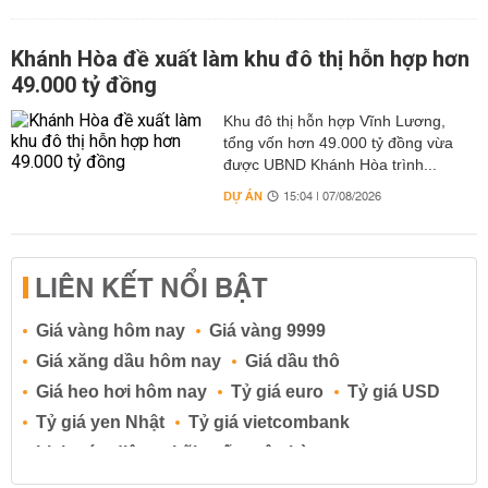
Khánh Hòa đề xuất làm khu đô thị hỗn hợp hơn
49.000 tỷ đồng
Khu đô thị hỗn hợp Vĩnh Lương,
tổng vốn hơn 49.000 tỷ đồng vừa
được UBND Khánh Hòa trình...
DỰ ÁN
15:04 | 07/08/2026
LIÊN KẾT NỔI BẬT
Giá vàng hôm nay
Giá vàng 9999
Giá xăng dầu hôm nay
Giá dầu thô
Giá heo hơi hôm nay
Tỷ giá euro
Tỷ giá USD
Tỷ giá yen Nhật
Tỷ giá vietcombank
Lịch cúp điện
Lãi suất ngân hàng
Lãi suất tiết kiệm
Lãi suất tiền gửi