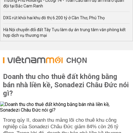
Trường Phú Holdings - Licogi 14 - Toàn Cầu làm dự án nhà ở quân
đội tại Bắc Cam Ranh
DXG rút khỏi hai khu đô thị 6.200 tỷ ở Cần Thơ, Phú Thọ
Hà Nội chuyển đổi đất Tây Tựu làm dự án trung tâm văn phòng kết
hợp dịch vụ thương mại
CHỌN
Doanh thu cho thuê đất không bằng
bán nhà liền kề, Sonadezi Châu Đức nói
gì?
Trong qúy II, doanh thu mảng lõi cho thuê khu công
nghiệp của Sonadezi Châu Đức giảm 84% còn 26 tỷ