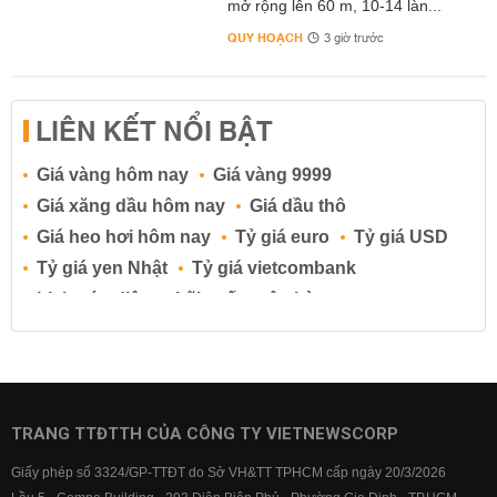
mở rộng lên 60 m, 10-14 làn...
QUY HOẠCH
3 giờ trước
LIÊN KẾT NỔI BẬT
Giá vàng hôm nay
Giá vàng 9999
Giá xăng dầu hôm nay
Giá dầu thô
Giá heo hơi hôm nay
Tỷ giá euro
Tỷ giá USD
Tỷ giá yen Nhật
Tỷ giá vietcombank
Lịch cúp điện
Lãi suất ngân hàng
Lãi suất tiết kiệm
Lãi suất tiền gửi
Lãi suất ngân hàng Agribank
Lãi suất ngân hàng Sacombank
Lãi suất ngân hàng BIDV
TRANG TTĐTTH CỦA CÔNG TY VIETNEWSCORP
Lãi suất ngân hàng Vietinbank
Giấy phép số 3324/GP-TTĐT do Sở VH&TT TPHCM cấp ngày 20/3/2026
Lãi suất ngân hàng Vietcombank