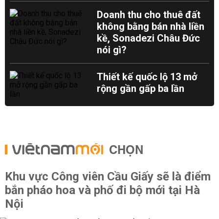
Doanh thu cho thuê đất
không bằng bán nhà liền
kề, Sonadezi Châu Đức
nói gì?
Thiết kế quốc lộ 13 mở
rộng gần gấp ba lần
CHỌN
Khu vực Công viên Cầu Giấy sẽ là điểm
bắn pháo hoa và phố đi bộ mới tại Hà
Nội