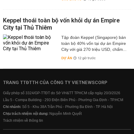
Keppel thoái toàn bộ vốn khỏi dự án Empire
City tại Thủ Thiêm
Tập đoàn Keppel (Singapore) bán
toàn bộ 40% vốn tại dự án Empire
City với giá 270 triệu USD, chấm...
DỰ ÁN
12 giờ trước
TRANG TTĐTTH CỦA CÔNG TY VIETNEWSCORP
Giấy phép số 3324/GP-TTĐT do Sở VH&TT TPHCM cấp ngày 20/3/2026
Lầu 5 - Compa Building - 293 Điện Biên Phủ - Phường Gia Định - TP.HCM
Chi nhánh:
Số 5 - Khu 38A Trần Phú - Phường Ba Đình - TP. Hà Nội
Chịu trách nhiệm nội dung:
Nguyễn Minh Quyết
Trách nhiệm về thông tin