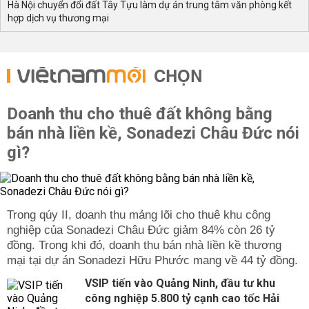
- Các loại đất này sẽ không được xây dựng công trình có
Hà Nội chuyển đổi đất Tây Tựu làm dự án trung tâm văn phòng kết
hợp dịch vụ thương mại
chức năng ở, hoặc sẽ được giải tỏa khi nhà nước sử
dụng đến theo quy hoạch.
CHỌN
Doanh thu cho thuê đất không bằng
bán nhà liền kề, Sonadezi Châu Đức nói
gì?
Trong qúy II, doanh thu mảng lõi cho thuê khu công
nghiệp của Sonadezi Châu Đức giảm 84% còn 26 tỷ
đồng. Trong khi đó, doanh thu bán nhà liền kề thương
mại tại dự án Sonadezi Hữu Phước mang về 44 tỷ đồng.
VSIP tiến vào Quảng Ninh, đầu tư khu
công nghiệp 5.800 tỷ cạnh cao tốc Hải