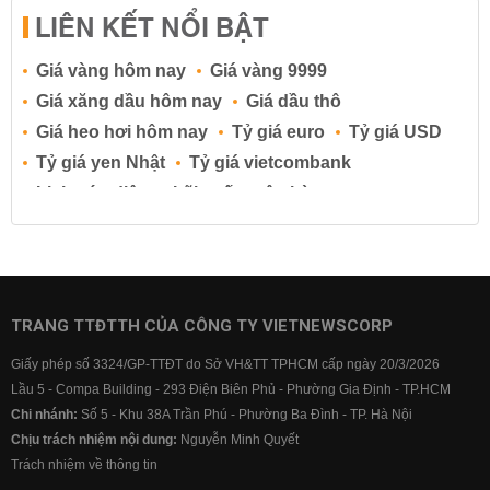
LIÊN KẾT NỔI BẬT
Giá vàng hôm nay
Giá vàng 9999
Giá xăng dầu hôm nay
Giá dầu thô
Giá heo hơi hôm nay
Tỷ giá euro
Tỷ giá USD
Tỷ giá yen Nhật
Tỷ giá vietcombank
Lịch cúp điện
Lãi suất ngân hàng
Lãi suất tiết kiệm
Lãi suất tiền gửi
Lãi suất ngân hàng Agribank
Lãi suất ngân hàng Sacombank
Lãi suất ngân hàng BIDV
TRANG TTĐTTH CỦA CÔNG TY VIETNEWSCORP
Lãi suất ngân hàng Vietinbank
Giấy phép số 3324/GP-TTĐT do Sở VH&TT TPHCM cấp ngày 20/3/2026
Lãi suất ngân hàng Vietcombank
Lầu 5 - Compa Building - 293 Điện Biên Phủ - Phường Gia Định - TP.HCM
Chi nhánh:
Số 5 - Khu 38A Trần Phú - Phường Ba Đình - TP. Hà Nội
Chịu trách nhiệm nội dung:
Nguyễn Minh Quyết
Trách nhiệm về thông tin