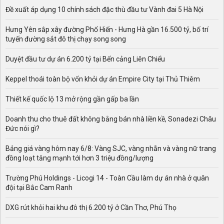
Hòa, Thanh Lâm, Thanh Phong, Thanh Quân, Thanh
Đề xuất áp dụng 10 chính sách đặc thù đầu tư Vành đai 5 Hà Nội
Sơn, Thanh Xuân, Thượng Ninh, Xuân Bình, Xuân Hòa.
Tại 1 thị trấn: Đất có quy hoạch ở thị trấn Yên Cát.
Hưng Yên sắp xây đường Phố Hiến - Hưng Hà gần 16.500 tỷ, bố trí
tuyến đường sắt đô thị chạy song song
Bên cạnh đó, đất có quy hoạch ở huyện Như Xuân cũng
sẽ cung cấp những thông tin đáng chú ý sau đây:
Duyệt đầu tư dự án 6.200 tỷ tại Bến cảng Liên Chiểu
- Các khu đất có quy hoạch ở phường theo bản đồ sử
Keppel thoái toàn bộ vốn khỏi dự án Empire City tại Thủ Thiêm
dụng đất.
- Bản đồ quy hoạch sử dụng đất của phường.
Thiết kế quốc lộ 13 mở rộng gần gấp ba lần
- Thông tin tuyến đất quy hoạch bao gồm quy mô, vị trí,
Doanh thu cho thuê đất không bằng bán nhà liền kề, Sonadezi Châu
diện tích.
Đức nói gì?
- Đất có quy hoạch được đề cập đến ở các phường chủ
Bảng giá vàng hôm nay 6/8: Vàng SJC, vàng nhẫn và vàng nữ trang
yếu là các loại đất được quy hoạch có mục đích sử dụng
đồng loạt tăng mạnh tới hơn 3 triệu đồng/lượng
không phù hợp với nhu cầu của người sử dụng.
- Đất có quy hoạch phổ biến là những khu đất được quy
Trường Phú Holdings - Licogi 14 - Toàn Cầu làm dự án nhà ở quân
đội tại Bắc Cam Ranh
hoạch có chức năng sử dụng: Đất cây xanh, đất mặt
nước, đất công cộng, đất giao thông, đất làm bệnh viện,
DXG rút khỏi hai khu đô thị 6.200 tỷ ở Cần Thơ, Phú Thọ
đất trường học, đất làm trạm bơm,...