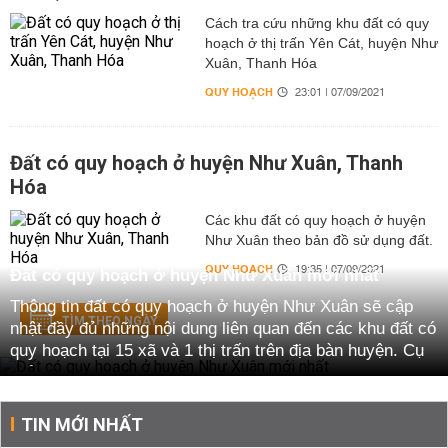
Cách tra cứu những khu đất có quy
hoạch ở thị trấn Yên Cát, huyện Như
Xuân, Thanh Hóa
QUY HOẠCH
23:01 | 07/09/2021
Đất có quy hoạch ở huyện Như Xuân, Thanh
Hóa
Các khu đất có quy hoạch ở huyện
Như Xuân theo bản đồ sử dụng đất.
QUY HOẠCH
19:35 | 07/09/2021
Đất có quy hoạch ở huyện Như Xuân mới nhất
Thông tin đất có quy hoạch ở huyện Như Xuân sẽ cập
TÌM THEO NGÀY
nhật đầy đủ những nội dung liên quan đến các khu đất có
quy hoạch tại 15 xã và 1 thị trấn trên địa bàn huyện. Cụ
thể:
Gồm, 15 xã: Đất có quy hoạch ở xã Bãi Trành, Bình
TIN MỚI NHẤT
Lương, Cát Tân, Cát Vân, Hóa Quỳ, Tân Bình, Thanh