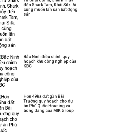
Từ Shark Bình, Shark Thủy
Công ty 100 tỷ của
đến Shark Tam, Khải Silk: Ai
Huấn Hoa Hồng bỗng
cũng muốn lấn sân bất động
dưng ‘biến mất’, một
sản
công ty khác đã giải thể
Bắc Ninh điều chỉnh quy
hoạch khu công nghiệp của
KBC
Hơn 49ha đất gần Bãi
Trường quy hoạch cho dự
án Phú Quốc Housing và
bóng dáng của MIK Group