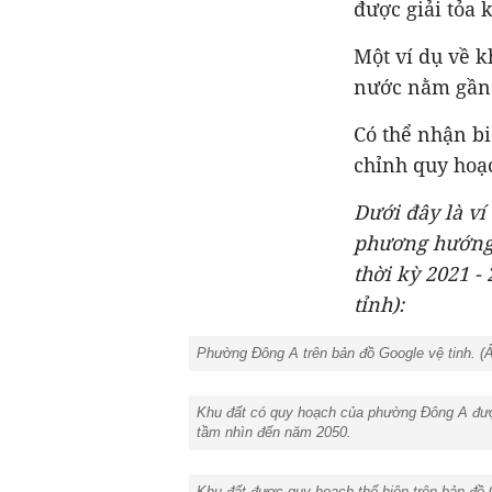
được giải tỏa 
Một ví dụ về k
nước nằm gần 
Có thể nhận bi
chỉnh quy hoạc
Dưới đây là ví
phương hướng 
thời kỳ 2021 -
tỉnh):
Phường Đông A trên bản đồ Google vệ tinh. (Ả
Khu đất có quy hoạch của phường Đông A được
tầm nhìn đến năm 2050.
Khu đất được quy hoạch thể hiện trên bản đồ 