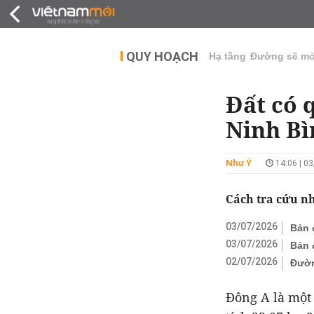
QUY HOẠCH
THỊ TRƯỜNG
DỰ Á
QUY HOẠCH
Hạ tầng
Đường sẽ m
Đất có 
Ninh Bì
Như Ý
14:06 | 0
Cách tra cứu n
03/07/2026
Bản 
03/07/2026
Bản 
02/07/2026
Đườn
Đông A là một