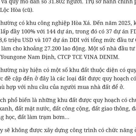
 và quy mô dân số 31.802 người. Trụ sở hành chính 
Lộc Hòa (cũ).
phường có khu công nghiệp Hòa Xá. Đến năm 2025, 
lấp đầy 100% với 144 dự án, trong đó có 37 dự án FD
,6 triệu USD và 107 dự án DDI với tổng mức đầu tư 
c làm cho khoảng 27.200 lao động. Một số nhà đầu tư 
 Youngone Nam Định, CTCP TCE VINA DENIM.
hường này hiện có một số khu đất thuộc diện có quy
 đề cập đến ở đây là các loại đất được quy hoạch c
ù hợp với nhu cầu của người mua nhà đất để ở.
ạch phổ biến là những khu đất được quy hoạch có ch
xanh, đất mặt nước, đất công cộng, đất giao thông, 
ờng học, đất làm trạm bơm…
ày sẽ không được xây dựng công trình có chức năng ở