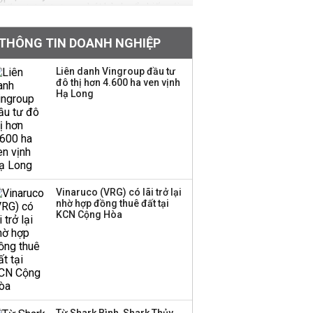
phát hành cổ phiếu với
tỷ lệ 1:1 để tăng thanh
khoản
THÔNG TIN DOANH NGHIỆP
Sau nhịp điều chỉnh
Liên danh Vingroup đầu tư
đô thị hơn 4.600 ha ven vịnh
mạnh, CTCK nhìn thấy
Hạ Long
cơ hội ở nhóm cổ phiếu
nào?
Một thương hiệu thời
trang Việt đóng cửa
sau 5 năm hoạt động,
thanh lý toàn bộ cửa
Vinaruco (VRG) có lãi trở lại
nhờ hợp đồng thuê đất tại
hàng
KCN Cộng Hòa
DatVietVAC lãi sau thuế
135 tỷ đồng nửa đầu
năm, dồn 6 concert vào
cuối năm