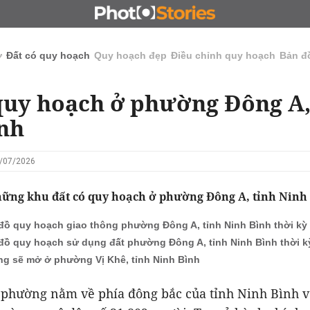
N
CHỦ ĐẦU TƯ
ĐẤU GIÁ - ĐẤU THẦU
KINH DOANH
ở
Đất có quy hoạch
Quy hoạch đẹp
Điều chỉnh quy hoạch
Bản đ
quy hoạch ở phường Đông A,
nh
3/07/2026
hững khu đất có quy hoạch ở phường Đông A, tỉnh Ninh
đồ quy hoạch giao thông phường Đông A, tỉnh Ninh Bình thời kỳ 
đồ quy hoạch sử dụng đất phường Đông A, tỉnh Ninh Bình thời kỳ
g sẽ mở ở phường Vị Khê, tỉnh Ninh Bình
 phường nằm về phía đông bắc của tỉnh Ninh Bình v