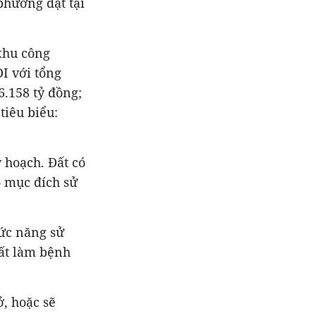
phường đặt tại
khu công
I với tổng
6.158 tỷ đồng;
tiêu biểu:
 hoạch. Đất có
ó mục đích sử
ức năng sử
đất làm bệnh
, hoặc sẽ