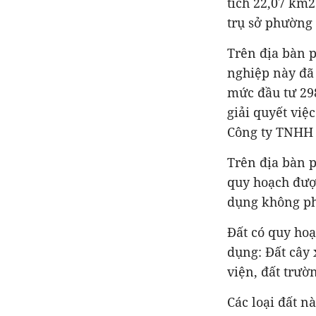
tích 22,07 km2
trụ sở phường 
Trên địa bàn 
nghiệp này đã 
mức đầu tư 298
giải quyết việ
Công ty TNHH
Trên địa bàn p
quy hoạch được
dụng không ph
Đất có quy ho
dụng: Đất cây 
viện, đất trư
Các loại đất n