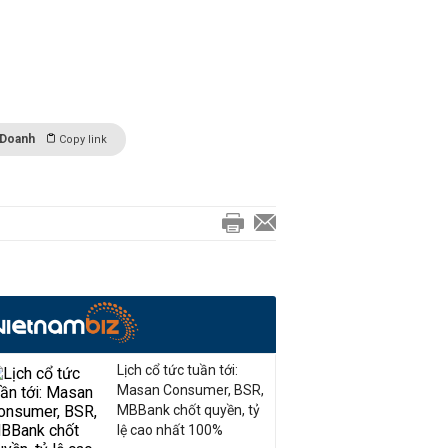
 Doanh
Copy link
Lịch cổ tức tuần tới:
Masan Consumer, BSR,
MBBank chốt quyền, tỷ
lệ cao nhất 100%