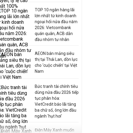
TOP 10 ngân hàng lãi
lớn nhất từ kinh doanh
ngoại hối nửa đầu năm
2026: Vietcombank
quán quân, ACB dẫn
đầu nhóm tư nhân
AEON bán mảng siêu
thị tại Thái Lan, dồn lực
cho ‘cuộc chiến’ tại Việt
Nam
Bức tranh tài chính tiêu
dùng nửa đầu 2026 tiếp
tục phân hóa:
VietCredit báo lãi tăng
ba chữ số, ông lớn đầu
ngành 'hụt hơi'
Điện Máy Xanh muốn