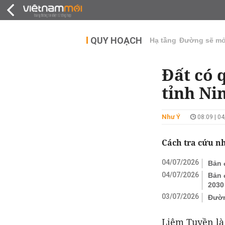
QUY HOẠCH
THỊ TRƯỜNG
DỰ Á
QUY HOẠCH
Hạ tầng
Đường sẽ m
Đất có 
tỉnh Ni
Như Ý
08:09 | 0
Cách tra cứu n
04/07/2026
Bản 
04/07/2026
Bản 
2030
03/07/2026
Đườn
Liêm Tuyền là