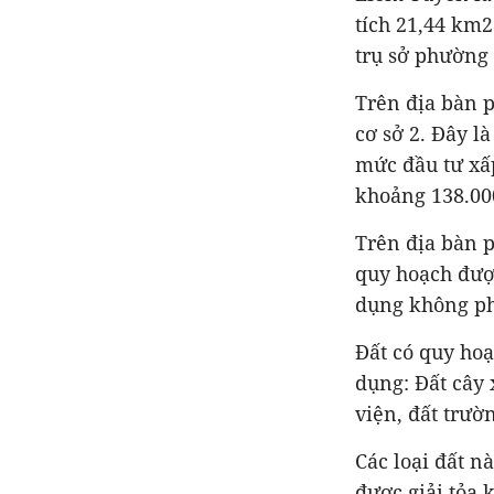
tích 21,44 km2
trụ sở phường 
Trên địa bàn 
cơ sở 2. Đây l
mức đầu tư xấp
khoảng 138.00
Trên địa bàn p
quy hoạch được
dụng không ph
Đất có quy ho
dụng: Đất cây 
viện, đất trư
Các loại đất n
được giải tỏa 