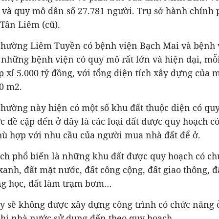
 và quy mô dân số 27.781 người. Trụ sở hành chính 
Tân Liêm (cũ).
phường Liêm Tuyền có bệnh viện Bạch Mai và bệnh 
à những bệnh viện có quy mô rất lớn và hiện đại, mỗ
 xỉ 5.000 tỷ đồng, với tổng diện tích xây dựng của 
0 m2.
hường này hiện có một số khu đất thuộc diện có quy
 đề cập đến ở đây là các loại đất được quy hoạch c
ù hợp với nhu cầu của người mua nhà đất để ở.
ạch phổ biến là những khu đất được quy hoạch có ch
xanh, đất mặt nước, đất công cộng, đất giao thông, 
ờng học, đất làm trạm bơm…
ày sẽ không được xây dựng công trình có chức năng ở
khi nhà nước sử dụng đến theo quy hoạch.