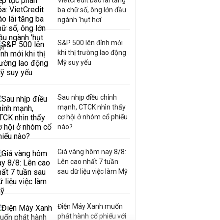
VietCredit báo lãi tăng
ba chữ số, ông lớn đầu
ngành 'hụt hơi'
S&P 500 lên đỉnh mới
khi thị trường lao động
Mỹ suy yếu
Sau nhịp điều chỉnh
mạnh, CTCK nhìn thấy
cơ hội ở nhóm cổ phiếu
nào?
Giá vàng hôm nay 8/8:
Lên cao nhất 7 tuần
sau dữ liệu việc làm Mỹ
Điện Máy Xanh muốn
phát hành cổ phiếu với