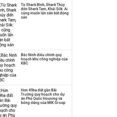
Huấn Hoa Hồng bỗng
Từ Shark Bình, Shark Thủy
dưng ‘biến mất’, một
đến Shark Tam, Khải Silk: Ai
công ty khác đã giải thể
cũng muốn lấn sân bất động
sản
Bắc Ninh điều chỉnh quy
hoạch khu công nghiệp của
KBC
Hơn 49ha đất gần Bãi
Trường quy hoạch cho dự
án Phú Quốc Housing và
bóng dáng của MIK Group