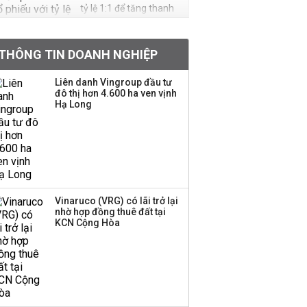
tỷ lệ 1:1 để tăng thanh
khoản
THÔNG TIN DOANH NGHIỆP
Quy hoạch 4 khu lấn
biển ở Phú Quốc
Liên danh Vingroup đầu tư
đô thị hơn 4.600 ha ven vịnh
Hạ Long
Một thương hiệu thời
trang Việt đóng cửa
sau 5 năm hoạt động,
thanh lý toàn bộ cửa
hàng
Vinaruco (VRG) có lãi trở lại
nhờ hợp đồng thuê đất tại
Dự án Sheraton Phú
KCN Cộng Hòa
Quốc bị buộc chấm dứt
hoạt động
Công ty 100 tỷ của