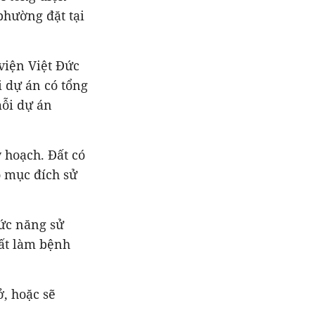
phường đặt tại
viện Việt Đức
i dự án có tổng
mỗi dự án
 hoạch. Đất có
ó mục đích sử
ức năng sử
đất làm bệnh
, hoặc sẽ