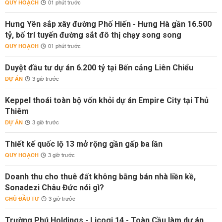
QUY HOẠCH
01 phút trước
Hưng Yên sắp xây đường Phố Hiến - Hưng Hà gần 16.500
tỷ, bố trí tuyến đường sắt đô thị chạy song song
QUY HOẠCH
01 phút trước
Duyệt đầu tư dự án 6.200 tỷ tại Bến cảng Liên Chiểu
DỰ ÁN
3 giờ trước
Keppel thoái toàn bộ vốn khỏi dự án Empire City tại Thủ
Thiêm
DỰ ÁN
3 giờ trước
Thiết kế quốc lộ 13 mở rộng gần gấp ba lần
QUY HOẠCH
3 giờ trước
Doanh thu cho thuê đất không bằng bán nhà liền kề,
Sonadezi Châu Đức nói gì?
CHỦ ĐẦU TƯ
3 giờ trước
Trường Phú Holdings - Licogi 14 - Toàn Cầu làm dự án