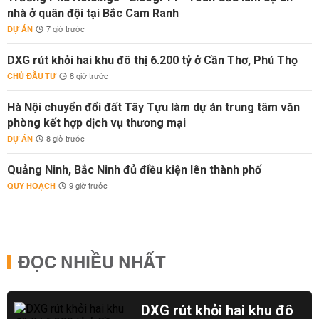
nhà ở quân đội tại Bắc Cam Ranh
DỰ ÁN
7 giờ trước
DXG rút khỏi hai khu đô thị 6.200 tỷ ở Cần Thơ, Phú Thọ
CHỦ ĐẦU TƯ
8 giờ trước
Hà Nội chuyển đổi đất Tây Tựu làm dự án trung tâm văn
phòng kết hợp dịch vụ thương mại
DỰ ÁN
8 giờ trước
Quảng Ninh, Bắc Ninh đủ điều kiện lên thành phố
QUY HOẠCH
9 giờ trước
ĐỌC NHIỀU NHẤT
DXG rút khỏi hai khu đô