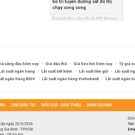
bố trí tuyến đường sắt đô thị
chạy song song
Doanh thu cho thuê đất không
bằng bán nhà liền kề, Sonadezi
Châu Đức nói gì?
DXG rút khỏi hai khu đô thị
6.200 tỷ ở Cần Thơ, Phú Thọ
iá xăng dầu hôm nay
Giá dầu thô
Giá heo hơi hôm nay
Tỷ giá e
Lãi suất ngân hàng
Lãi suất tiết kiệm
Lãi suất tiền gửi
Lãi suất n
uất ngân hàng BIDV
Lãi suất ngân hàng Vietinbank
Lãi suất ngân 
ÁN
CHỦ ĐẦU TƯ
ĐẤU GIÁ - ĐẤU THẦU
KINH DOANH
DỊC
cấp ngày 20/3/2026
Tel:
ng Gia Định - TP.HCM
Emai
h - TP. Hà Nội