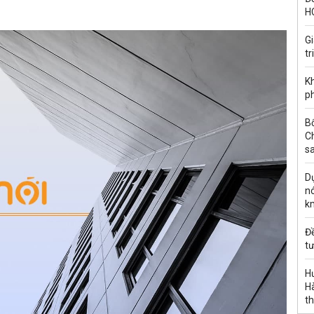
H
G
tr
Kh
ph
B
C
s
Dự
nó
k
Đ
tư
H
Hà
th