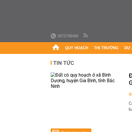
0975798489
QUY HOẠCH
THỊ TRƯỜNG
DỰ 
TIN TỨC
Đ
G
Q
C
b