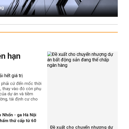
ng
ên hạn
 phải cứ đến mốc thời
rị, thay vào đó còn phụ
t của dự án và tiềm
ường, tái định cư cho
 Nhổn - ga Hà Nội
hẩm thứ cấp từ 60
Đề xuất cho chuyển nhượng dự