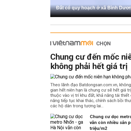
Đất có quy hoạch ở xã Bình Dươ
CHỌN
Chung cư đến mốc ni
không phải hết giá trị
Theo lãnh đạo Batdongsan.com.vn, không
gian hết niên hạn là chung cư sẽ hết giá t
thuộc vào vị trí khu đất, khả năng tái thiế
năng tiếp tục khai thác, chính sách bồi th
các hộ dân trong tương lai…
Chung cư dọc metro
vẫn còn nhiều sản p
triệu/m2