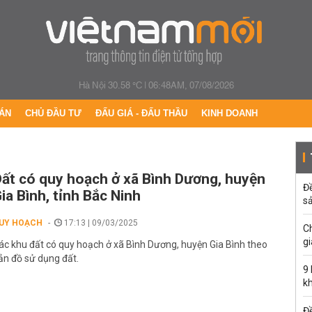
Hà Nội 30.58 °C
|
06:48AM, 07/08/2026
ÁN
CHỦ ĐẦU TƯ
ĐẤU GIÁ - ĐẤU THẦU
KINH DOANH
ất có quy hoạch ở xã Bình Dương, huyện
Đ
ia Bình, tỉnh Bắc Ninh
s
UY HOẠCH
17:13 | 09/03/2025
C
gi
ác khu đất có quy hoạch ở xã Bình Dương, huyện Gia Bình theo
ản đồ sử dụng đất.
9
k
Đề