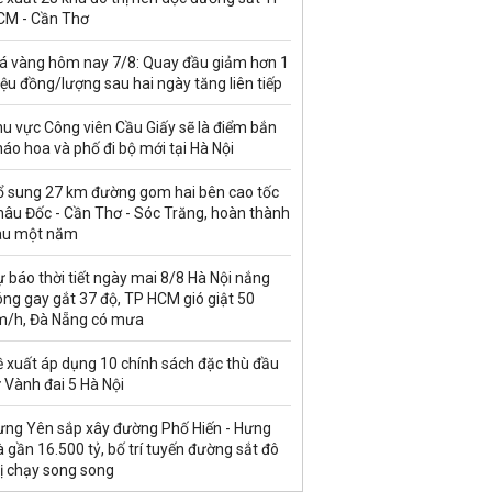
CM - Cần Thơ
iá vàng hôm nay 7/8: Quay đầu giảm hơn 1
iệu đồng/lượng sau hai ngày tăng liên tiếp
u vực Công viên Cầu Giấy sẽ là điểm bắn
áo hoa và phố đi bộ mới tại Hà Nội
ổ sung 27 km đường gom hai bên cao tốc
hâu Đốc - Cần Thơ - Sóc Trăng, hoàn thành
au một năm
 báo thời tiết ngày mai 8/8 Hà Nội nắng
ng gay gắt 37 độ, TP HCM gió giật 50
m/h, Đà Nẵng có mưa
ề xuất áp dụng 10 chính sách đặc thù đầu
 Vành đai 5 Hà Nội
ưng Yên sắp xây đường Phố Hiến - Hưng
 gần 16.500 tỷ, bố trí tuyến đường sắt đô
ị chạy song song