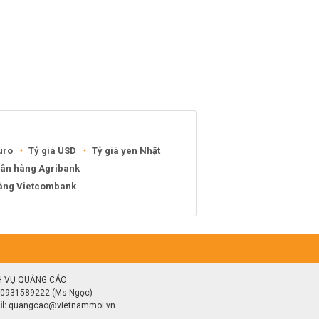
uro
Tỷ giá USD
Tỷ giá yen Nhật
gân hàng Agribank
hàng Vietcombank
H VỤ QUẢNG CÁO
0931589222 (Ms Ngọc)
l:
quangcao@vietnammoi.vn