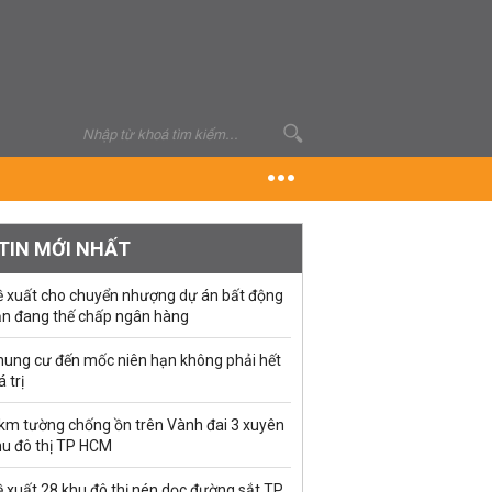
TIN MỚI NHẤT
ề xuất cho chuyển nhượng dự án bất động
ản đang thế chấp ngân hàng
hung cư đến mốc niên hạn không phải hết
á trị
 km tường chống ồn trên Vành đai 3 xuyên
hu đô thị TP HCM
 xuất 28 khu đô thị nén dọc đường sắt TP