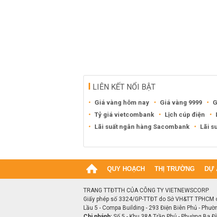
LIÊN KẾT NỔI BẬT
Giá vàng hôm nay
Giá vàng 9999
G
Tỷ giá vietcombank
Lịch cúp điện
Lãi suất ngân hàng Sacombank
Lãi s
QUY HOẠCH
THỊ TRƯỜNG
DỰ 
TRANG TTĐTTH CỦA CÔNG TY VIETNEWSCORP
Giấy phép số 3324/GP-TTĐT do Sở VH&TT TPHCM 
Lầu 5 - Compa Building - 293 Điện Biên Phủ - Phườ
Chi nhánh:
Số 5 - Khu 38A Trần Phú - Phường Ba Đìn