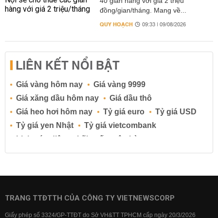
40 gian hàng với giá 2 triệu
đồng/gian/tháng. Mang về...
QUY HOẠCH
09:33 | 09/08/2026
LIÊN KẾT NỔI BẬT
Giá vàng hôm nay
Giá vàng 9999
Giá xăng dầu hôm nay
Giá dầu thô
Giá heo hơi hôm nay
Tỷ giá euro
Tỷ giá USD
Tỷ giá yen Nhật
Tỷ giá vietcombank
Lịch cúp điện
Lãi suất ngân hàng
Lãi suất tiết kiệm
Lãi suất tiền gửi
Lãi suất ngân hàng Agribank
Lãi suất ngân hàng Sacombank
Lãi suất ngân hàng BIDV
TRANG TTĐTTH CỦA CÔNG TY VIETNEWSCORP
Lãi suất ngân hàng Vietinbank
Giấy phép số 3324/GP-TTĐT do Sở VH&TT TPHCM cấp ngày 20/3/2026