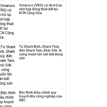
hàng
Vinaruco (VRG) có lãi trở lại
nhờ hợp đồng thuê đất tại
TOP 10 ngân hàng lãi
KCN Cộng Hòa
lớn nhất từ kinh doanh
ngoại hối nửa đầu năm
2026: Vietcombank
quán quân, ACB dẫn
đầu nhóm tư nhân
Từ Shark Bình, Shark Thủy
Công ty 100 tỷ của
đến Shark Tam, Khải Silk: Ai
Huấn Hoa Hồng bỗng
cũng muốn lấn sân bất động
dưng ‘biến mất’, một
sản
công ty khác đã giải thể
Bắc Ninh điều chỉnh quy
hoạch khu công nghiệp của
KBC