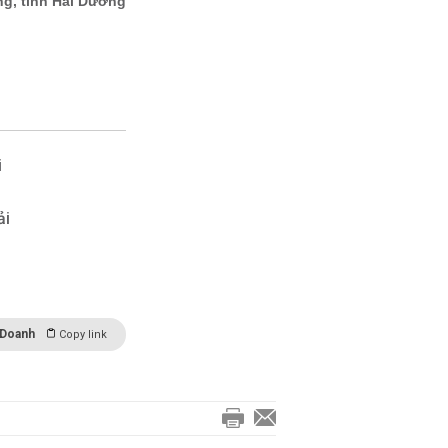
i
ải
 Doanh
Copy link