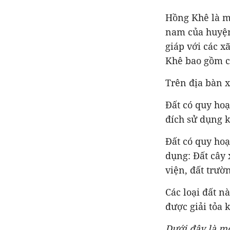
Hồng Khê là m
nam của huyện
giáp với các x
Khê bao gồm cá
Trên địa bàn x
Đất có quy hoạ
đích sử dụng 
Đất có quy ho
dụng: Đất cây 
viện, đất trư
Các loại đất n
được giải tỏa 
Dưới đây là mộ