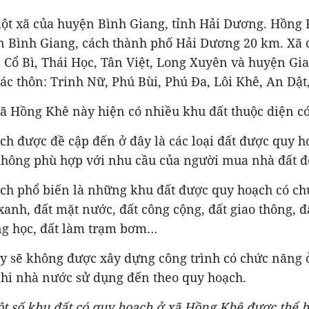
ột xã của huyện Bình Giang, tỉnh Hải Dương. Hồng
 Bình Giang, cách thành phố Hải Dương 20 km. Xã c
ã Cổ Bì, Thái Học, Tân Việt, Long Xuyên và huyện Gi
c thôn: Trinh Nữ, Phú Bùi, Phú Đa, Lôi Khê, An Dật, 
ã Hồng Khê này hiện có nhiều khu đất thuộc diện c
ch được đề cập đến ở đây là các loại đất được quy 
không phù hợp với nhu cầu của người mua nhà đất đ
ạch phổ biến là những khu đất được quy hoạch có ch
xanh, đất mặt nước, đất công cộng, đất giao thông, 
ờng học, đất làm trạm bơm…
ày sẽ không được xây dựng công trình có chức năng ở
khi nhà nước sử dụng đến theo quy hoạch.
t số khu đất có quy hoạch ở xã Hồng Khê được thể 