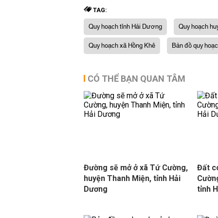
TAG:
Quy hoạch tỉnh Hải Dương
Quy hoạch hu
Quy hoạch xã Hồng Khê
Bản đồ quy hoạ
CÓ THỂ BẠN QUAN TÂM
Đường sẽ mở ở xã Tứ Cường,
Đất c
huyện Thanh Miện, tỉnh Hải
Cường
Dương
tỉnh 