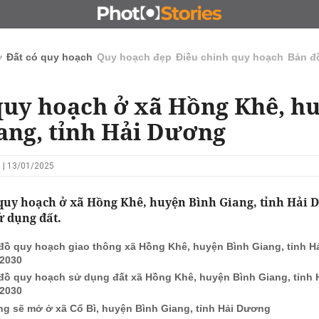
N
CHỦ ĐẦU TƯ
ĐẤU GIÁ - ĐẤU THẦU
KINH DOANH
ở
Đất có quy hoạch
Quy hoạch đẹp
Điều chỉnh quy hoạch
Bản đ
quy hoạch ở xã Hồng Khê, h
ang, tỉnh Hải Dương
 | 13/01/2025
 quy hoạch ở xã Hồng Khê, huyện Bình Giang, tỉnh Hải 
ử dụng đất.
đồ quy hoạch giao thông xã Hồng Khê, huyện Bình Giang, tỉnh 
2030
đồ quy hoạch sử dụng đất xã Hồng Khê, huyện Bình Giang, tỉnh
2030
g sẽ mở ở xã Cổ Bì, huyện Bình Giang, tỉnh Hải Dương