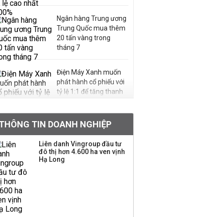
Ngân hàng Trung ương
Trung Quốc mua thêm
20 tấn vàng trong
tháng 7
Điện Máy Xanh muốn
phát hành cổ phiếu với
tỷ lệ 1:1 để tăng thanh
khoản
THÔNG TIN DOANH NGHIỆP
Sau nhịp điều chỉnh
mạnh, CTCK nhìn thấy
Liên danh Vingroup đầu tư
cơ hội ở nhóm cổ phiếu
đô thị hơn 4.600 ha ven vịnh
nào?
Hạ Long
Một thương hiệu thời
trang Việt đóng cửa
sau 5 năm hoạt động,
thanh lý toàn bộ cửa