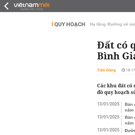
QUY HOẠCH
THỊ TRƯỜNG
DỰ Á
QUY HOẠCH
Hạ tầng
Đường sẽ m
Đất có 
Bình Gi
Tiến Dũng
18:17
Các khu đất có
đồ quy hoạch s
13/01/2025
Bản 
năm 
13/01/2025
Bản 
năm 
13/01/2025
Đườn