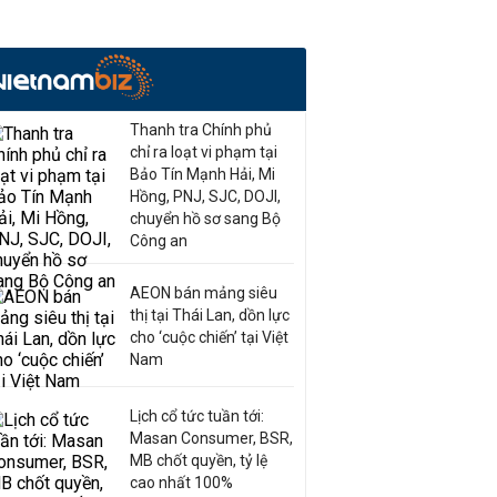
Thanh tra Chính phủ
chỉ ra loạt vi phạm tại
Bảo Tín Mạnh Hải, Mi
Hồng, PNJ, SJC, DOJI,
chuyển hồ sơ sang Bộ
Công an
AEON bán mảng siêu
thị tại Thái Lan, dồn lực
cho ‘cuộc chiến’ tại Việt
Nam
Lịch cổ tức tuần tới:
Masan Consumer, BSR,
MB chốt quyền, tỷ lệ
cao nhất 100%