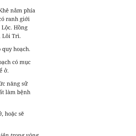
 Khê nằm phía
ó ranh giới
a Lộc. Hồng
Lôi Trì.
ó quy hoạch.
hoạch có mục
ể ở.
ức năng sử
đất làm bệnh
, hoặc sẽ
hiện trong vòng