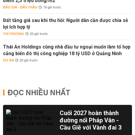
điểm 2,3 triệu đồng/m2
ĐẤU GIÁ - ĐẤU THẦU
19 giờ trước
Đất tăng giá sau khi thu hồi: Người dân cần được chia sẻ
lợi ích hợp lý
THỊ TRƯỜNG
20 giờ trước
Thái An Holdings cùng nhà đầu tư ngoại muốn làm tổ hợp
cảng biển đô thị công nghiệp 18 tỷ USD ở Quảng Ninh
DỰ ÁN
20 giờ trước
ĐỌC NHIỀU NHẤT
Cuối 2027 hoàn thành
đường nối Pháp Vân -
Cầu Giẽ với Vành đai 3