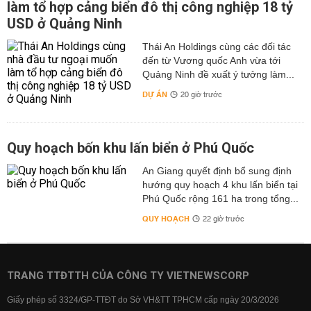
làm tổ hợp cảng biển đô thị công nghiệp 18 tỷ
USD ở Quảng Ninh
Thái An Holdings cùng các đối tác
đến từ Vương quốc Anh vừa tới
Quảng Ninh đề xuất ý tưởng làm...
DỰ ÁN
20 giờ trước
Quy hoạch bốn khu lấn biển ở Phú Quốc
An Giang quyết định bổ sung định
hướng quy hoạch 4 khu lấn biển tại
Phú Quốc rộng 161 ha trong tổng...
QUY HOẠCH
22 giờ trước
TRANG TTĐTTH CỦA CÔNG TY VIETNEWSCORP
Giấy phép số 3324/GP-TTĐT do Sở VH&TT TPHCM cấp ngày 20/3/2026