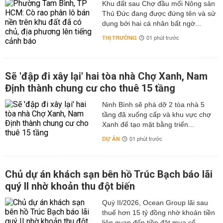
Khu đất sau Chợ đầu mối Nông sản
Thủ Đức đang được đứng tên và sử
dụng bởi hai cá nhân bất ngờ...
THỊ TRƯỜNG
01 phút trước
Sẽ 'đập đi xây lại' hai tòa nhà Chợ Xanh, Nam
Định thành chung cư cho thuê 15 tầng
Ninh Bình sẽ phá dỡ 2 tòa nhà 5
tầng đã xuống cấp và khu vực chợ
Xanh để tạo mặt bằng triển...
DỰ ÁN
01 phút trước
Chủ dự án khách sạn bên hồ Trúc Bạch báo lãi
quý II nhờ khoản thu đột biến
Quý II/2026, Ocean Group lãi sau
thuế hơn 15 tỷ đồng nhờ khoản tiền
liên quan đến tiền đặt mua cổ...