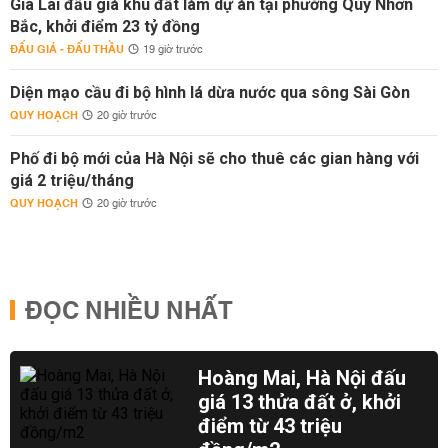
Gia Lai đấu giá khu đất làm dự án tại phường Quy Nhơn
Bắc, khởi điểm 23 tỷ đồng
ĐẤU GIÁ - ĐẤU THẦU
19 giờ trước
Diện mạo cầu đi bộ hình lá dừa nước qua sông Sài Gòn
QUY HOẠCH
20 giờ trước
Phố đi bộ mới của Hà Nội sẽ cho thuê các gian hàng với
giá 2 triệu/tháng
QUY HOẠCH
20 giờ trước
ĐỌC NHIỀU NHẤT
Hoàng Mai, Hà Nội đấu
giá 13 thửa đất ở, khởi
điểm từ 43 triệu