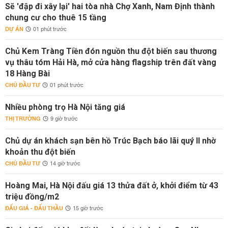
Sẽ 'đập đi xây lại' hai tòa nhà Chợ Xanh, Nam Định thành
chung cư cho thuê 15 tầng
DỰ ÁN
01 phút trước
Chủ Kem Tràng Tiền đón nguồn thu đột biến sau thương
vụ thâu tóm Hải Hà, mở cửa hàng flagship trên đất vàng
18 Hàng Bài
CHỦ ĐẦU TƯ
01 phút trước
Nhiều phòng trọ Hà Nội tăng giá
THỊ TRƯỜNG
9 giờ trước
Chủ dự án khách sạn bên hồ Trúc Bạch báo lãi quý II nhờ
khoản thu đột biến
CHỦ ĐẦU TƯ
14 giờ trước
Hoàng Mai, Hà Nội đấu giá 13 thửa đất ở, khởi điểm từ 43
triệu đồng/m2
ĐẤU GIÁ - ĐẤU THẦU
15 giờ trước