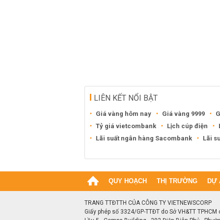
LIÊN KẾT NỔI BẬT
Giá vàng hôm nay
Giá vàng 9999
G
Tỷ giá vietcombank
Lịch cúp điện
Lãi suất ngân hàng Sacombank
Lãi s
QUY HOẠCH
THỊ TRƯỜNG
DỰ 
TRANG TTĐTTH CỦA CÔNG TY VIETNEWSCORP
Giấy phép số 3324/GP-TTĐT do Sở VH&TT TPHCM 