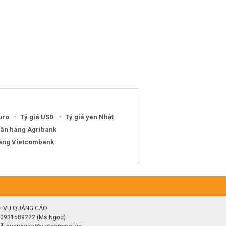
uro
Tỷ giá USD
Tỷ giá yen Nhật
gân hàng Agribank
hàng Vietcombank
H VỤ QUẢNG CÁO
0931589222 (Ms Ngọc)