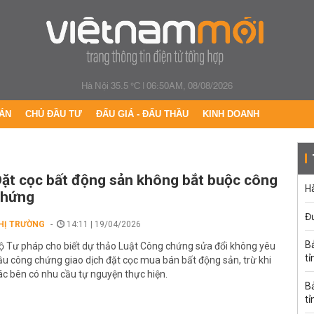
Hà Nội 35.5 °C
|
06:50AM, 08/08/2026
ÁN
CHỦ ĐẦU TƯ
ĐẤU GIÁ - ĐẤU THẦU
KINH DOANH
ặt cọc bất động sản không bắt buộc công
Hà
chứng
Đ
HỊ TRƯỜNG
14:11 | 19/04/2026
B
ộ Tư pháp cho biết dự thảo Luật Công chứng sửa đổi không yêu
tỉ
ầu công chứng giao dịch đặt cọc mua bán bất động sản, trừ khi
ác bên có nhu cầu tự nguyện thực hiện.
B
tỉ