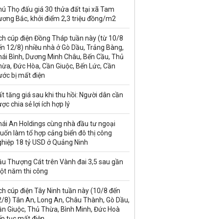
ú Thọ đấu giá 30 thửa đất tại xã Tam
ương Bắc, khởi điểm 2,3 triệu đồng/m2
ch cúp điện Đồng Tháp tuần này (từ 10/8
n 12/8) nhiều nhà ở Gò Dầu, Trảng Bàng,
hái Bình, Dương Minh Châu, Bến Cầu, Thủ
hừa, Đức Hòa, Cần Giuộc, Bến Lức, Cần
ước bị mất điện
t tăng giá sau khi thu hồi: Người dân cần
ợc chia sẻ lợi ích hợp lý
hái An Holdings cùng nhà đầu tư ngoại
uốn làm tổ hợp cảng biển đô thị công
ghiệp 18 tỷ USD ở Quảng Ninh
ầu Thượng Cát trên Vành đai 3,5 sau gần
ột năm thi công
ch cúp điện Tây Ninh tuần này (10/8 đến
2/8) Tân An, Long An, Châu Thành, Gò Dầu,
ần Giuộc, Thủ Thừa, Bình Minh, Đức Hoà
ếp tục mất điện