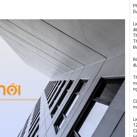
Ph
D
Lị
đế
T
T
Đ
Đấ
đư
T
m
n
C
m
Lị
1
C
ti