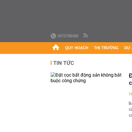
0975798489
QUY HOẠCH
THỊ TRƯỜNG
DỰ 
TIN TỨC
Đ
T
B
c
c