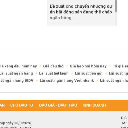
Đề xuất cho chuyển nhượng dự
án bất động sản đang thế chấp
ngân hàng
Khánh Hòa đề xuất làm khu đô
thị hỗn hợp hơn 49.000 tỷ đồng
iá xăng dầu hôm nay
Giá dầu thô
Giá heo hơi hôm nay
Tỷ giá e
Lãi suất ngân hàng
Lãi suất tiết kiệm
Lãi suất tiền gửi
Lãi suất n
uất ngân hàng BIDV
Lãi suất ngân hàng Vietinbank
Lãi suất ngân 
ÁN
CHỦ ĐẦU TƯ
ĐẤU GIÁ - ĐẤU THẦU
KINH DOANH
DỊC
cấp ngày 20/3/2026
Tel: