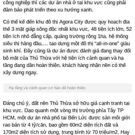
công nghiệp thì các dự án nhà ở tại khu vực cũng phải
đảm bảo phát triển theo xu hướng xanh.
Có thể kể đến khu đô thị Agora City được quy hoạch
địa
thế 3 mặt giáp sông độc nhất khu vực, 48 tiện ích lớn, 52
tiện ích nhỏ đẳng cấp, quảng trường rộng 1ha, hệ thống
siêu thị hàng đầu,… tạo dựng một đô thị “all-in-one” giàu
sinh khí. Đây cũng là dự án được đánh giá đang thay đổi
bộ mặt của Thủ Thừa với hệ tiện ích cảnh quan và hạ
tầng đang dần hoàn thiện, khách hàng nhận nền có thể
xây dựng ngay.
Hạ tầng và cảnh quan cơ bản đã hoàn thiện.
Đáng chú ý, đất nền Thủ Thừa sở hữu giá cạnh tranh tại
khu vực. Dạo quanh một vòng thị trường phía Tây TP
HCM,
một dự án nhà phố tại Bến Lức được sàn môi giới
rao bán từ 4 tỷ/căn, bao gồm 60m2 diện tích đất và
170m2 diện tích sử dụng, trung bình từ 70 triệu/m2.
Hay