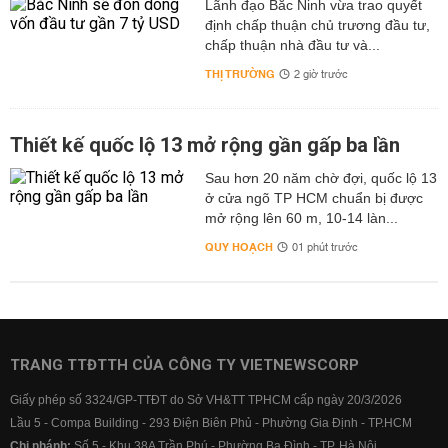
Lãnh đạo Bắc Ninh vừa trao quyết
định chấp thuận chủ trương đầu tư,
chấp thuận nhà đầu tư và...
THỊ TRƯỜNG
2 giờ trước
Thiết kế quốc lộ 13 mở rộng gần gấp ba lần
Sau hơn 20 năm chờ đợi, quốc lộ 13
ở cửa ngõ TP HCM chuẩn bị được
mở rộng lên 60 m, 10-14 làn...
QUY HOẠCH
01 phút trước
TRANG TTĐTTH CỦA CÔNG TY VIETNEWSCORP
Giấy phép số 3324/GP-TTĐT do Sở VH&TT TPHCM cấp ngày 20/3/2026
Lầu 5 - Compa Building - 293 Điện Biên Phủ - Phường Gia Định - TP.HCM
Chi nhánh:
Số 5 - Khu 38A Trần Phú - Phường Ba Đình - TP. Hà Nội