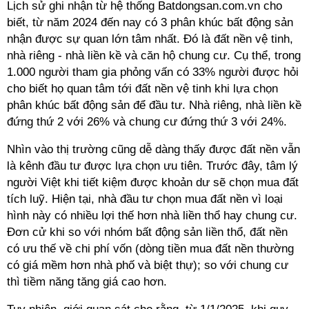
Lịch sử ghi nhận từ hệ thống Batdongsan.com.vn cho
biết, từ năm 2024 đến nay có
3 phân khúc bất động sản
nhận được sự quan lớn tâm nhất. Đó là đất nền vệ
tinh
,
nhà riêng
-
nhà liền kề và căn hộ chung cư. Cụ thể, trong
1.000 người tham gia phỏng vấn có 33% người được hỏi
cho biết họ quan tâm tới đất nền vệ
tinh
khi lựa chọn
phân khúc bất động sản để đầu tư. Nhà riêng, nhà liền kề
đứng thứ 2 với 26%
và
chung cư đứng thứ 3 với 24%.
Nhìn vào thị trường cũng dễ dàng thấy được đất nền vẫn
là kênh đầu tư được lựa chọn ưu tiên. Trước đây, tâm lý
người Việt khi tiết kiệm được khoản dư sẽ chọn mua đất
tích luỹ. Hiện tại, nhà đầu tư chọn mua đất nền vì loại
hình này có nhiều lợi thế hơn nhà liền thổ hay chung cư.
Đơn cử khi so với
nhóm bất động sản liền thổ, đất nền
có ưu thế về chi phí vốn (dòng tiền mua đất nền thường
có giá mềm hơn nhà phố và biệt thự)
; so với chung cư
thì tiềm năng tăng giá cao hơn.