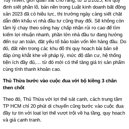
Tuy nhiên, giới quan sát cho rằng,
từ 1/1/2025, khi quy
định siết phân lô, bán nền trong Luật kinh doanh bất động
sản 2023 đã có hiệu lực
, thị trường ngày càng siết chặt
dẫn đến khẩu vị nhà đầu tư cũng thay đổi. Sẽ k
hông còn
tâm lý chạy theo sóng hay chấp nhận rủi ro cao để tìm
kiếm lợi nhuận nhanh, phần lớn nhà đầu tư đang hướng
đến sự an toàn, đặt yếu tố bảo toàn vốn lên hàng đầu
. Do
đó,
đất nền trong các khu đô thị quy hoạch bài bản sẽ
đáp ứng khắt khe về pháp lý, mức độ dân cư, hệ thống
tiện ích đầy đủ,… từ đó mới có thể tăng giá trị sản phẩm
cùng tính thanh khoản cao.
Thủ
Thừa bước vào cuộc đua với bộ kiềng 3 chân
then chốt
Theo đó, Thủ Thừa với lợi thế sát cạnh, cách trung tâm
TP HCM chỉ 20 phút di chuyển cũng bước vào cuộc đua
đầy tự tin với loạt lợi thế vượt trội về hạ tầng, quy hoạch
và giá cạnh tranh.