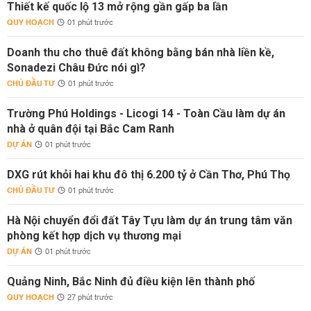
Thiết kế quốc lộ 13 mở rộng gần gấp ba lần
QUY HOẠCH
01 phút trước
Doanh thu cho thuê đất không bằng bán nhà liền kề,
Sonadezi Châu Đức nói gì?
CHỦ ĐẦU TƯ
01 phút trước
Trường Phú Holdings - Licogi 14 - Toàn Cầu làm dự án
nhà ở quân đội tại Bắc Cam Ranh
DỰ ÁN
01 phút trước
DXG rút khỏi hai khu đô thị 6.200 tỷ ở Cần Thơ, Phú Thọ
CHỦ ĐẦU TƯ
01 phút trước
Hà Nội chuyển đổi đất Tây Tựu làm dự án trung tâm văn
phòng kết hợp dịch vụ thương mại
DỰ ÁN
01 phút trước
Quảng Ninh, Bắc Ninh đủ điều kiện lên thành phố
QUY HOẠCH
27 phút trước