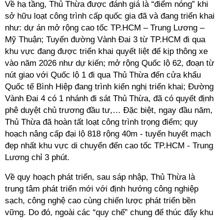
Về hạ tầng, Thủ Thừa được đánh giá là “điểm nóng” khi
sở hữu loạt công trình cấp quốc gia đã và đang triển khai
như: dự án mở rộng cao tốc TP.HCM – Trung Lương –
Mỹ Thuận; Tuyến
đường
Vành Đai 3 từ TP.HCM đi qua
khu vực
đang được triển khai quyết liệt để kịp thông xe
vào năm 2026 như dự kiến
; mở rộng Quốc lộ 62,
đoạn từ
nút giao với Quốc lộ 1
đi qua Thủ Thừa
đến cửa khẩu
Quốc tế Bình Hiệp
đang trình kiến nghị triển khai; Đường
Vành Đai 4 có 1 nhánh đi sát Thủ Thừa, đã có quyết định
phê duyệt chủ trương đầu tư,… Đặc biệt,
ngay đầu năm,
Thủ Thừa
đã
hoàn tất loạt công trình trọng
điểm; quy
hoạch
nâng cấp đại lộ 818 rộng
40m
- tuyến huyết mạch
đẹp nhất khu vực di chuyển đến cao tốc TP.HCM - Trung
Lương chỉ 3 phút.
Về quy hoạch phát triển, sau sáp nhập, Thủ Thừa là
trung tâm phát triển mới với định hướng công nghiệp
sạch, công nghệ cao cùng chiến lược phát triển bền
vững. Do đó, ngoài các “quy chế” chung để thúc đẩy khu