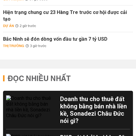
Hiện trạng chung cư 23 Hàng Tre trước cơ hội được cải
tạo
DỰ ÁN
2 giờ trước
Bắc Ninh sẽ đón dòng vốn đầu tư gần 7 tỷ USD
THỊ TRƯỜNG
3 giờ trước
ĐỌC NHIỀU NHẤT
Doanh thu cho thuê đất
không bằng bán nhà liền
kề, Sonadezi Châu Đức
nói gì?