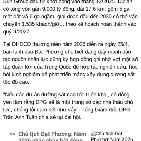
Sun Group đầu tư khởi công vào tháng 12/2025. Dự án
có tổng vốn gần 9.000 tỷ đồng, dài 17,6 km, gồm 5 ga
mặt đất và 6 ga ngầm, giai đoạn đầu đến 2030 có thể vận
chuyển 1.535 khách/giờ... theo kế hoạch hoàn thành vào
quý II/2027.
Tại ĐHĐCĐ thường niên năm 2026 diễn ra ngày 25/4,
ban lãnh đạo Đạt Phương cho biết đang đẩy mạnh đào
tạo nguồn nhân lực cũng ký hợp đồng ghi nhớ với một số
tập đoàn lớn của Trung Quốc để hợp tác nghiên cứu, học
hỏi kinh nghiệm để phát triển mảng xây dựng đường sắt
tốc độ cao.
"Nếu các dự án đường sắt cao tốc triển khai, cổ đông
yên tâm rằng DPG sẽ là một trong số các nhà thầu chủ
lực, chúng tôi cam kết như vậy", Tổng Giám đốc DPG
Trần Anh Tuấn chia sẻ tại đại hội.
>>
Chủ tịch Đạt Phương: Năm
2026 chắc chắn bất động