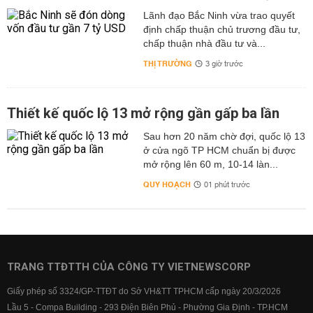
Lãnh đạo Bắc Ninh vừa trao quyết
định chấp thuận chủ trương đầu tư,
chấp thuận nhà đầu tư và...
THỊ TRƯỜNG
3 giờ trước
Thiết kế quốc lộ 13 mở rộng gần gấp ba lần
Sau hơn 20 năm chờ đợi, quốc lộ 13
ở cửa ngõ TP HCM chuẩn bị được
mở rộng lên 60 m, 10-14 làn...
QUY HOẠCH
01 phút trước
TRANG TTĐTTH CỦA CÔNG TY VIETNEWSCORP
Giấy phép số 3324/GP-TTĐT do Sở VH&TT TPHCM cấp ngày 20/3/2026
Lầu 5 - Compa Building - 293 Điện Biên Phủ - Phường Gia Định - TP.HCM