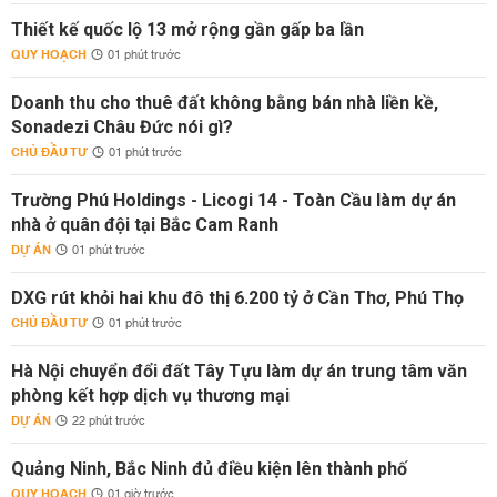
Thiết kế quốc lộ 13 mở rộng gần gấp ba lần
QUY HOẠCH
01 phút trước
Doanh thu cho thuê đất không bằng bán nhà liền kề,
Sonadezi Châu Đức nói gì?
CHỦ ĐẦU TƯ
01 phút trước
Trường Phú Holdings - Licogi 14 - Toàn Cầu làm dự án
nhà ở quân đội tại Bắc Cam Ranh
DỰ ÁN
01 phút trước
DXG rút khỏi hai khu đô thị 6.200 tỷ ở Cần Thơ, Phú Thọ
CHỦ ĐẦU TƯ
01 phút trước
Hà Nội chuyển đổi đất Tây Tựu làm dự án trung tâm văn
phòng kết hợp dịch vụ thương mại
DỰ ÁN
22 phút trước
Quảng Ninh, Bắc Ninh đủ điều kiện lên thành phố
QUY HOẠCH
01 giờ trước