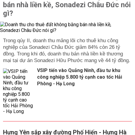
bán nhà liền kề, Sonadezi Châu Đức nói
gì?
Trong qúy II, doanh thu mảng lõi cho thuê khu công
nghiệp của Sonadezi Châu Đức giảm 84% còn 26 tỷ
đồng. Trong khi đó, doanh thu bán nhà liền kề thương
mại tại dự án Sonadezi Hữu Phước mang về 44 tỷ đồng.
VSIP tiến vào Quảng Ninh, đầu tư khu
công nghiệp 5.800 tỷ cạnh cao tốc Hải
Phòng - Hạ Long
Hưng Yên sắp xây đường Phố Hiến - Hưng Hà