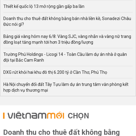
Thiết kế quốc lộ 13 mở rộng gần gấp ba lần
Doanh thu cho thuê đất không bằng bán nhà liền kề, Sonadezi Châu
Đức nói gì?
Bảng giá vàng hôm nay 6/8: Vàng SJC, vàng nhẫn và vàng nữ trang
đồng loạt tăng mạnh tới hơn 3 triệu đồng/lượng
Trường Phú Holdings - Licogi 14 - Toàn Cầu làm dự án nhà ở quân
đội tại Bắc Cam Ranh
DXG rút khỏi hai khu đô thị 6.200 tỷ ở Cần Thơ, Phú Thọ
Hà Nội chuyển đổi đất Tây Tựu làm dự án trung tâm văn phòng kết
hợp dịch vụ thương mại
CHỌN
Doanh thu cho thuê đất không bằng