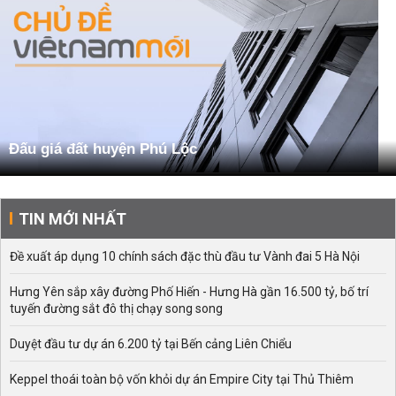
Đấu giá đất huyện Phú Lộc
TIN MỚI NHẤT
Đề xuất áp dụng 10 chính sách đặc thù đầu tư Vành đai 5 Hà Nội
Hưng Yên sắp xây đường Phố Hiến - Hưng Hà gần 16.500 tỷ, bố trí
tuyến đường sắt đô thị chạy song song
Duyệt đầu tư dự án 6.200 tỷ tại Bến cảng Liên Chiểu
Keppel thoái toàn bộ vốn khỏi dự án Empire City tại Thủ Thiêm