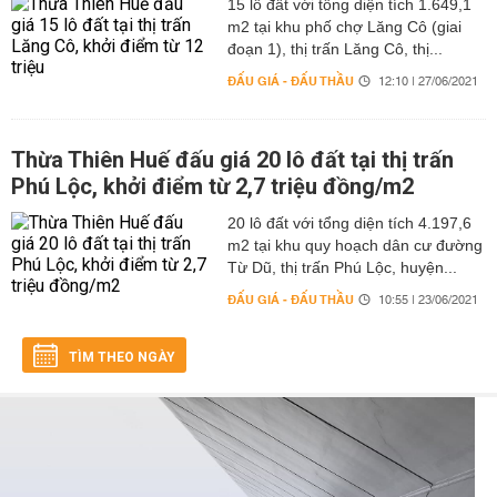
15 lô đất với tổng diện tích 1.649,1
m2 tại khu phố chợ Lăng Cô (giai
đoạn 1), thị trấn Lăng Cô, thị...
ĐẤU GIÁ - ĐẤU THẦU
12:10 | 27/06/2021
Thừa Thiên Huế đấu giá 20 lô đất tại thị trấn
Phú Lộc, khởi điểm từ 2,7 triệu đồng/m2
20 lô đất với tổng diện tích 4.197,6
m2 tại khu quy hoạch dân cư đường
Từ Dũ, thị trấn Phú Lộc, huyện...
ĐẤU GIÁ - ĐẤU THẦU
10:55 | 23/06/2021
TÌM THEO NGÀY