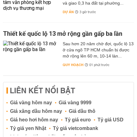
và giao 0,3 ha đất tại phường...
DỰ ÁN
3 giờ trước
Thiết kế quốc lộ 13 mở rộng gần gấp ba lần
Sau hơn 20 năm chờ đợi, quốc lộ 13
ở cửa ngõ TP HCM chuẩn bị được
mở rộng lên 60 m, 10-14 làn...
QUY HOẠCH
01 phút trước
LIÊN KẾT NỔI BẬT
Giá vàng hôm nay
Giá vàng 9999
Giá xăng dầu hôm nay
Giá dầu thô
Giá heo hơi hôm nay
Tỷ giá euro
Tỷ giá USD
Tỷ giá yen Nhật
Tỷ giá vietcombank
Lịch cúp điện
Lãi suất ngân hàng