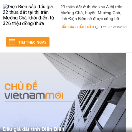
23 thửa đất ở thuộc khu A thị trấn
Mường Chà, huyện Mường Chà,
tỉnh Điện Biên sẽ được công bố...
ĐẤU GIÁ - ĐẤU THẦU
17:15 | 12/08/2021
TÌM THEO NGÀY
Đấu giá đất tỉnh Điện Biên