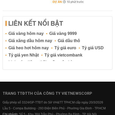
DỰ ÁN
10 phút trước
LIÊN KẾT NỔI BẬT
Giá vàng hôm nay
Giá vàng 9999
Giá xăng dầu hôm nay
Giá dầu thô
Giá heo hơi hôm nay
Tỷ giá euro
Tỷ giá USD
Tỷ giá yen Nhật
Tỷ giá vietcombank
Lịch cúp điện
Lãi suất ngân hàng
Lãi suất tiết kiệm
Lãi suất tiền gửi
Lãi suất ngân hàng Agribank
Lãi suất ngân hàng Sacombank
Lãi suất ngân hàng BIDV
TRANG TTĐTTH CỦA CÔNG TY VIETNEWSCORP
Lãi suất ngân hàng Vietinbank
Giấy phép số 3324/GP-TTĐT do Sở VH&TT TPHCM cấp ngày 20/3/2026
Lãi suất ngân hàng Vietcombank
Lầu 5 - Compa Building - 293 Điện Biên Phủ - Phường Gia Định - TP.HCM
Chi nhánh:
Số 5 - Khu 38A Trần Phú - Phường Ba Đình - TP. Hà Nội