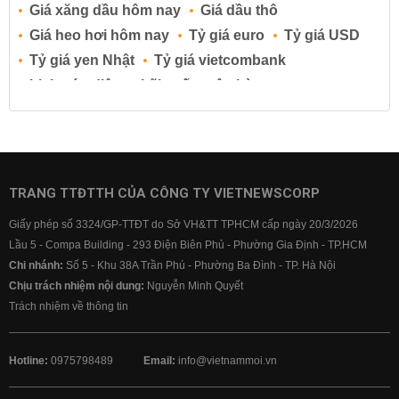
Giá xăng dầu hôm nay
Giá dầu thô
Giá heo hơi hôm nay
Tỷ giá euro
Tỷ giá USD
Tỷ giá yen Nhật
Tỷ giá vietcombank
Lịch cúp điện
Lãi suất ngân hàng
Lãi suất tiết kiệm
Lãi suất tiền gửi
Lãi suất ngân hàng Agribank
Lãi suất ngân hàng Sacombank
Lãi suất ngân hàng BIDV
TRANG TTĐTTH CỦA CÔNG TY VIETNEWSCORP
Lãi suất ngân hàng Vietinbank
Giấy phép số 3324/GP-TTĐT do Sở VH&TT TPHCM cấp ngày 20/3/2026
Lãi suất ngân hàng Vietcombank
Lầu 5 - Compa Building - 293 Điện Biên Phủ - Phường Gia Định - TP.HCM
Chi nhánh:
Số 5 - Khu 38A Trần Phú - Phường Ba Đình - TP. Hà Nội
Chịu trách nhiệm nội dung:
Nguyễn Minh Quyết
Trách nhiệm về thông tin
Hotline:
0975798489
Email:
info@vietnammoi.vn