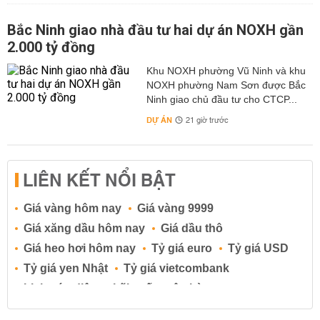
Bắc Ninh giao nhà đầu tư hai dự án NOXH gần
2.000 tỷ đồng
Khu NOXH phường Vũ Ninh và khu
NOXH phường Nam Sơn được Bắc
Ninh giao chủ đầu tư cho CTCP...
DỰ ÁN
21 giờ trước
LIÊN KẾT NỔI BẬT
Giá vàng hôm nay
Giá vàng 9999
Giá xăng dầu hôm nay
Giá dầu thô
Giá heo hơi hôm nay
Tỷ giá euro
Tỷ giá USD
Tỷ giá yen Nhật
Tỷ giá vietcombank
Lịch cúp điện
Lãi suất ngân hàng
Lãi suất tiết kiệm
Lãi suất tiền gửi