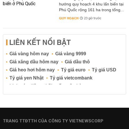
hướng quy hoạch 4 khu lấn biển tại
Phú Quốc rộng 161 ha trong tổng...
QUY HOẠCH
23 giờ trước
LIÊN KẾT NỔI BẬT
Giá vàng hôm nay
Giá vàng 9999
Giá xăng dầu hôm nay
Giá dầu thô
Giá heo hơi hôm nay
Tỷ giá euro
Tỷ giá USD
Tỷ giá yen Nhật
Tỷ giá vietcombank
Lịch cúp điện
Lãi suất ngân hàng
Lãi suất tiết kiệm
Lãi suất tiền gửi
Lãi suất ngân hàng Agribank
Lãi suất ngân hàng Sacombank
Lãi suất ngân hàng BIDV
TRANG TTĐTTH CỦA CÔNG TY VIETNEWSCORP
Lãi suất ngân hàng Vietinbank