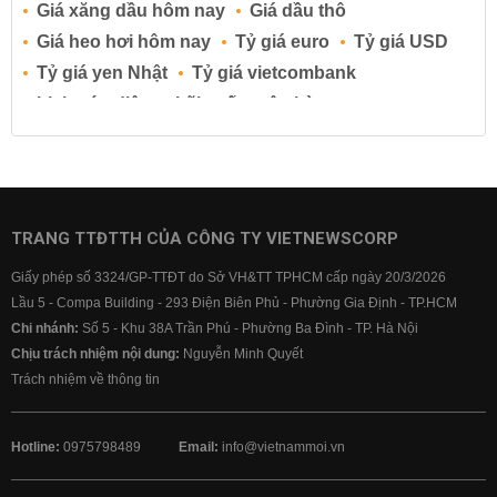
Giá xăng dầu hôm nay
Giá dầu thô
Giá heo hơi hôm nay
Tỷ giá euro
Tỷ giá USD
Tỷ giá yen Nhật
Tỷ giá vietcombank
Lịch cúp điện
Lãi suất ngân hàng
Lãi suất tiết kiệm
Lãi suất tiền gửi
Lãi suất ngân hàng Agribank
Lãi suất ngân hàng Sacombank
Lãi suất ngân hàng BIDV
TRANG TTĐTTH CỦA CÔNG TY VIETNEWSCORP
Lãi suất ngân hàng Vietinbank
Giấy phép số 3324/GP-TTĐT do Sở VH&TT TPHCM cấp ngày 20/3/2026
Lãi suất ngân hàng Vietcombank
Lầu 5 - Compa Building - 293 Điện Biên Phủ - Phường Gia Định - TP.HCM
Chi nhánh:
Số 5 - Khu 38A Trần Phú - Phường Ba Đình - TP. Hà Nội
Chịu trách nhiệm nội dung:
Nguyễn Minh Quyết
Trách nhiệm về thông tin
Hotline:
0975798489
Email:
info@vietnammoi.vn