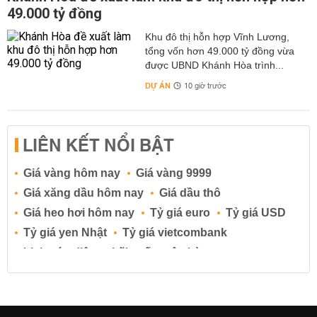
49.000 tỷ đồng
Khu đô thị hỗn hợp Vĩnh Lương,
tổng vốn hơn 49.000 tỷ đồng vừa
được UBND Khánh Hòa trình...
DỰ ÁN
10 giờ trước
LIÊN KẾT NỔI BẬT
Giá vàng hôm nay
Giá vàng 9999
Giá xăng dầu hôm nay
Giá dầu thô
Giá heo hơi hôm nay
Tỷ giá euro
Tỷ giá USD
Tỷ giá yen Nhật
Tỷ giá vietcombank
Lịch cúp điện
Lãi suất ngân hàng
Lãi suất tiết kiệm
Lãi suất tiền gửi
Lãi suất ngân hàng Agribank
Lãi suất ngân hàng Sacombank