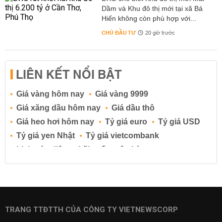
Dầm và Khu đô thị mới tại xã Bá
Hiến không còn phù hợp với...
CHỦ ĐẦU TƯ
20 giờ trước
LIÊN KẾT NỔI BẬT
Giá vàng hôm nay
Giá vàng 9999
Giá xăng dầu hôm nay
Giá dầu thô
Giá heo hơi hôm nay
Tỷ giá euro
Tỷ giá USD
Tỷ giá yen Nhật
Tỷ giá vietcombank
Lịch cúp điện
Lãi suất ngân hàng
Lãi suất tiết kiệm
Lãi suất tiền gửi
Lãi suất ngân hàng Agribank
Lãi suất ngân hàng Sacombank
Lãi suất ngân hàng BIDV
TRANG TTĐTTH CỦA CÔNG TY VIETNEWSCORP
Lãi suất ngân hàng Vietinbank