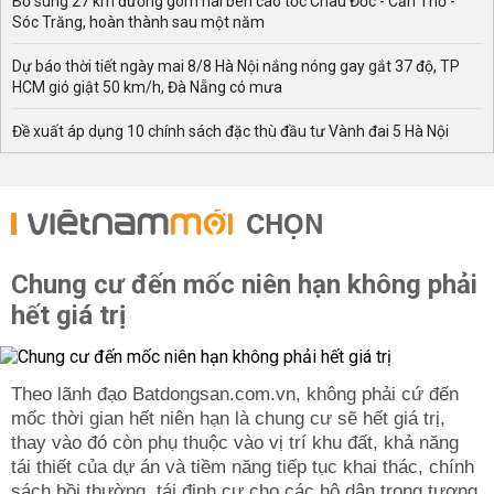
Bổ sung 27 km đường gom hai bên cao tốc Châu Đốc - Cần Thơ -
Sóc Trăng, hoàn thành sau một năm
Dự báo thời tiết ngày mai 8/8 Hà Nội nắng nóng gay gắt 37 độ, TP
HCM gió giật 50 km/h, Đà Nẵng có mưa
Đề xuất áp dụng 10 chính sách đặc thù đầu tư Vành đai 5 Hà Nội
CHỌN
Chung cư đến mốc niên hạn không phải
hết giá trị
Theo lãnh đạo Batdongsan.com.vn, không phải cứ đến
mốc thời gian hết niên hạn là chung cư sẽ hết giá trị,
thay vào đó còn phụ thuộc vào vị trí khu đất, khả năng
tái thiết của dự án và tiềm năng tiếp tục khai thác, chính
sách bồi thường, tái định cư cho các hộ dân trong tương