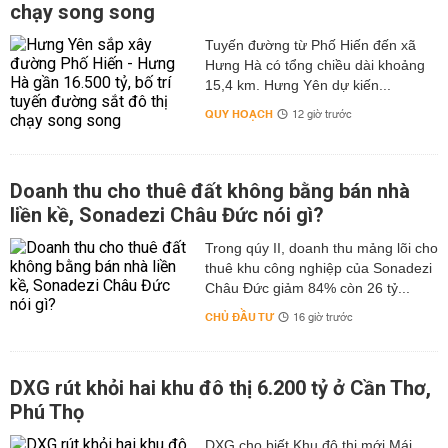
chạy song song
Tuyến đường từ Phố Hiến đến xã
Hưng Hà có tổng chiều dài khoảng
15,4 km. Hưng Yên dự kiến...
QUY HOẠCH
12 giờ trước
Doanh thu cho thuê đất không bằng bán nhà
liền kề, Sonadezi Châu Đức nói gì?
Trong qúy II, doanh thu mảng lõi cho
thuê khu công nghiệp của Sonadezi
Châu Đức giảm 84% còn 26 tỷ...
CHỦ ĐẦU TƯ
16 giờ trước
DXG rút khỏi hai khu đô thị 6.200 tỷ ở Cần Thơ,
Phú Thọ
DXG cho biết Khu đô thị mới Mái