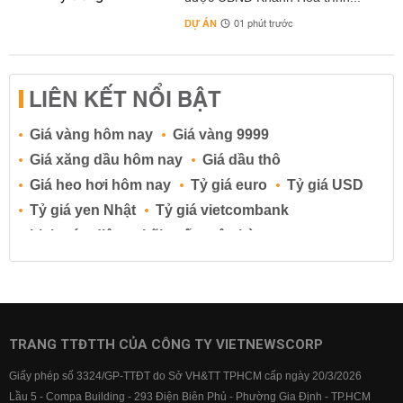
DỰ ÁN
01 phút trước
LIÊN KẾT NỔI BẬT
Giá vàng hôm nay
Giá vàng 9999
Giá xăng dầu hôm nay
Giá dầu thô
Giá heo hơi hôm nay
Tỷ giá euro
Tỷ giá USD
Tỷ giá yen Nhật
Tỷ giá vietcombank
Lịch cúp điện
Lãi suất ngân hàng
Lãi suất tiết kiệm
Lãi suất tiền gửi
Lãi suất ngân hàng Agribank
Lãi suất ngân hàng Sacombank
Lãi suất ngân hàng BIDV
TRANG TTĐTTH CỦA CÔNG TY VIETNEWSCORP
Lãi suất ngân hàng Vietinbank
Giấy phép số 3324/GP-TTĐT do Sở VH&TT TPHCM cấp ngày 20/3/2026
Lãi suất ngân hàng Vietcombank
Lầu 5 - Compa Building - 293 Điện Biên Phủ - Phường Gia Định - TP.HCM