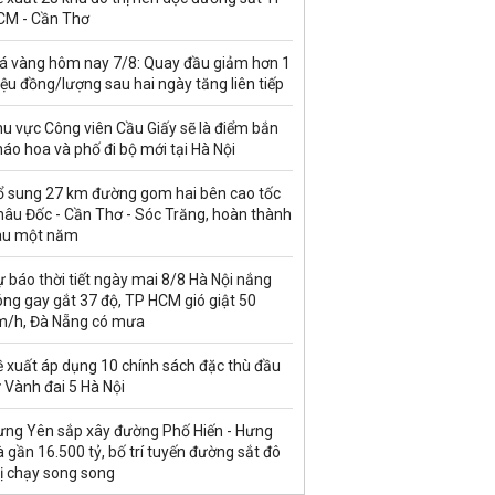
CM - Cần Thơ
iá vàng hôm nay 7/8: Quay đầu giảm hơn 1
iệu đồng/lượng sau hai ngày tăng liên tiếp
u vực Công viên Cầu Giấy sẽ là điểm bắn
áo hoa và phố đi bộ mới tại Hà Nội
ổ sung 27 km đường gom hai bên cao tốc
hâu Đốc - Cần Thơ - Sóc Trăng, hoàn thành
au một năm
 báo thời tiết ngày mai 8/8 Hà Nội nắng
ng gay gắt 37 độ, TP HCM gió giật 50
m/h, Đà Nẵng có mưa
ề xuất áp dụng 10 chính sách đặc thù đầu
 Vành đai 5 Hà Nội
ưng Yên sắp xây đường Phố Hiến - Hưng
 gần 16.500 tỷ, bố trí tuyến đường sắt đô
ị chạy song song