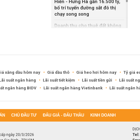
Hiến - Hưng Hà gần 16.500 tỷ,
bố trí tuyến đường sắt đô thị
chạy song song
Doanh thu cho thuê đất không
bằng bán nhà liền kề, Sonadezi
Châu Đức nói gì?
DXG rút khỏi hai khu đô thị
6.200 tỷ ở Cần Thơ, Phú Thọ
iá xăng dầu hôm nay
Giá dầu thô
Giá heo hơi hôm nay
Tỷ giá e
Lãi suất ngân hàng
Lãi suất tiết kiệm
Lãi suất tiền gửi
Lãi suất n
uất ngân hàng BIDV
Lãi suất ngân hàng Vietinbank
Lãi suất ngân 
ÁN
CHỦ ĐẦU TƯ
ĐẤU GIÁ - ĐẤU THẦU
KINH DOANH
DỊC
cấp ngày 20/3/2026
Tel: