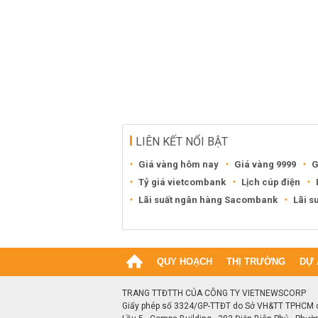
LIÊN KẾT NỔI BẬT
Giá vàng hôm nay
Giá vàng 9999
G
Tỷ giá vietcombank
Lịch cúp điện
Lãi suất ngân hàng Sacombank
Lãi s
QUY HOẠCH
THỊ TRƯỜNG
DỰ 
TRANG TTĐTTH CỦA CÔNG TY VIETNEWSCORP
Giấy phép số 3324/GP-TTĐT do Sở VH&TT TPHCM 