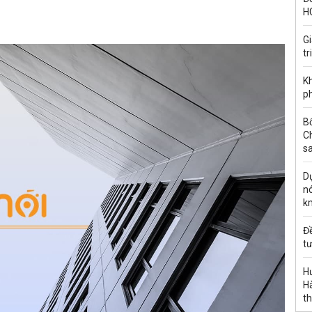
H
G
tr
Kh
ph
B
C
s
Dự
nó
k
Đ
tư
H
Hà
th