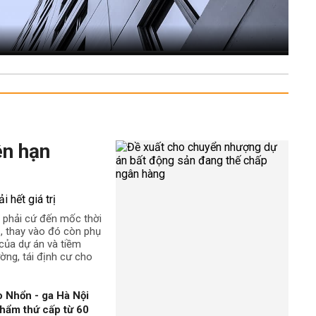
ên hạn
 phải cứ đến mốc thời
rị, thay vào đó còn phụ
t của dự án và tiềm
ường, tái định cư cho
 Nhổn - ga Hà Nội
hẩm thứ cấp từ 60