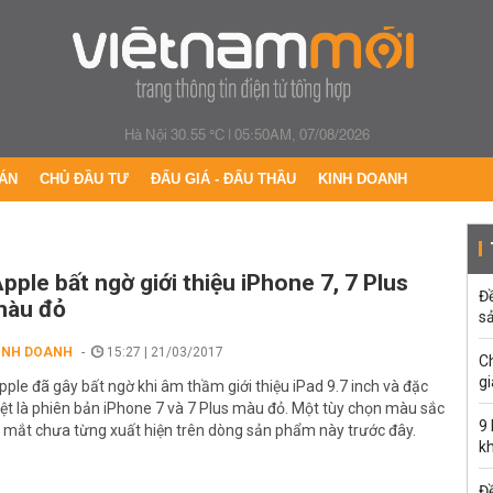
Hà Nội 30.55 °C
|
05:50AM, 07/08/2026
ÁN
CHỦ ĐẦU TƯ
ĐẤU GIÁ - ĐẤU THẦU
KINH DOANH
pple bất ngờ giới thiệu iPhone 7, 7 Plus
Đ
màu đỏ
s
INH DOANH
15:27 | 21/03/2017
C
gi
pple đã gây bất ngờ khi âm thầm giới thiệu iPad 9.7 inch và đặc
iệt là phiên bản iPhone 7 và 7 Plus màu đỏ. Một tùy chọn màu sắc
9
ạ mắt chưa từng xuất hiện trên dòng sản phẩm này trước đây.
k
Đề