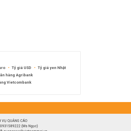
uro
Tỷ giá USD
Tỷ giá yen Nhật
gân hàng Agribank
hàng Vietcombank
H VỤ QUẢNG CÁO
0931589222 (Ms Ngọc)