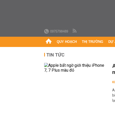
0975798489
QUY HOẠCH
THỊ TRƯỜNG
DỰ 
TIN TỨC
A
K
A
b
l