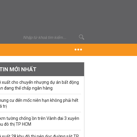
TIN MỚI NHẤT
ề xuất cho chuyển nhượng dự án bất động
ản đang thế chấp ngân hàng
hung cư đến mốc niên hạn không phải hết
á trị
 km tường chống ồn trên Vành đai 3 xuyên
hu đô thị TP HCM
 xuất 28 khu đô thị nén dọc đường sắt TP